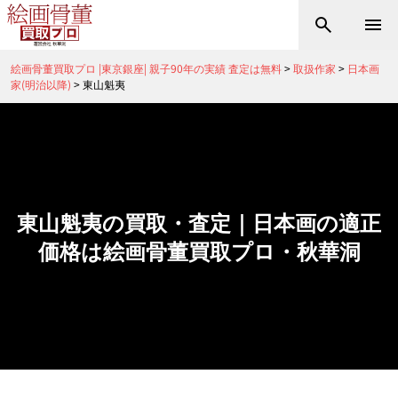
絵画骨董買取プロ |東京銀座| 親子90年の実績 査定は無料
>
取扱作家
>
日本画
家(明治以降)
>
東山魁夷
東山魁夷の買取・査定｜日本画の適正
価格は絵画骨董買取プロ・秋華洞