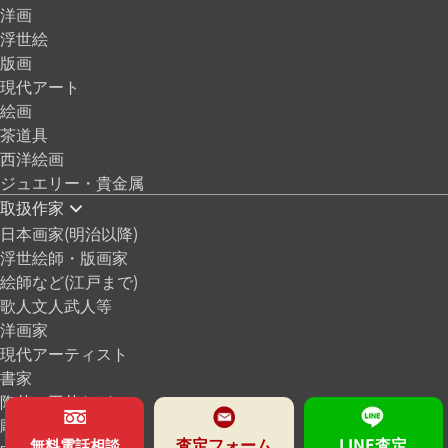
洋画
浮世絵
版画
現代アート
絵画
茶道具
西洋絵画
ジュエリー・貴金属
取扱作家
日本画家(明治以降)
浮世絵師・版画家
絵師など(江戸まで)
歌人文人武人等
洋画家
現代アーティスト
書家
陶芸・工芸など
彫刻家
査定フォーム
LINE査定
無料電話相談