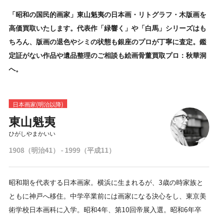
「昭和の国民的画家」東山魁夷の日本画・リトグラフ・木版画を
高価買取いたします。代表作「緑響く」や「白馬」シリーズはも
ちろん、版画の退色やシミの状態も銀座のプロが丁寧に査定。鑑
定証がない作品や遺品整理のご相談も絵画骨董買取プロ：秋華洞
へ。
日本画家(明治以降)
東山魁夷
ひがしやまかいい
1908（明治41） - 1999（平成11）
昭和期を代表する日本画家。横浜に生まれるが、3歳の時家族と
ともに神戸へ移住。中学卒業前には画家になる決心をし、東京美
術学校日本画科に入学。昭和4年、第10回帝展入選。昭和6年卒