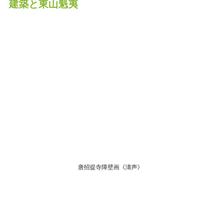
建築と東山魁夷
唐招提寺障壁画《濤声》