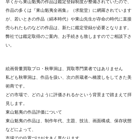
早くから東山魁夷の作品は鑑定登録制度が整備されていたので、
作品の多くは『東山魁夷全画集』（求龍堂）に網羅されています
が、若いときの作品（絹本時代）や東山先生が存命の時代に直接
売られたものなどの作品は、新たに鑑定登録が必要となります。
弊社では鑑定取得のご案内、お手続きも致しますのでご相談下さ
い。
絵画骨董買取プロ・秋華洞は、買取専門業者ではありません
私ども秋華洞は、作品を扱い、次の所蔵者へ橋渡しをしてきた美
術商です。
どの市場で、どのように評価されるかという背景まで踏まえて拝
見します。
東山魁夷の作品評価について
東山魁夷の作品は、制作年代、主題、技法、画面構成、保存状態
などによって、
市場での位置づけが大きく異なります。