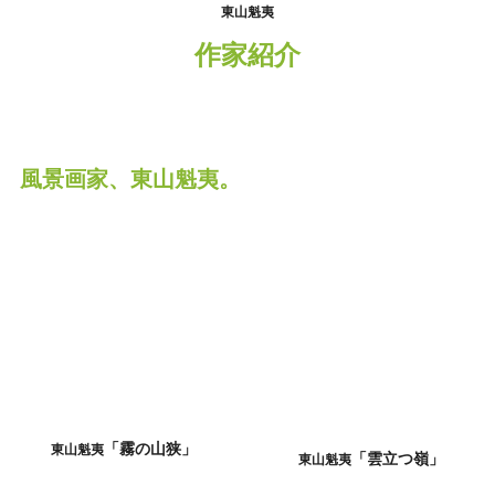
東山魁夷
作家紹介
風景画家、東山魁夷。
「霧の山狭」
東山魁夷
「雲立つ嶺」
東山魁夷