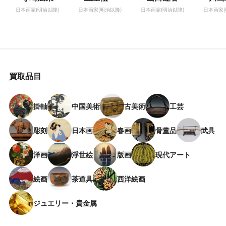
日本画家(明治以降)
日本画家(明治以降)
日本画家(明治以降)
日本画家(
買取品目
掛軸
中国美術
古美術
工芸
彫刻
日本画
春画
骨董品
武具
洋画
浮世絵
版画
現代アート
絵画
茶道具
西洋絵画
ジュエリー・貴金属