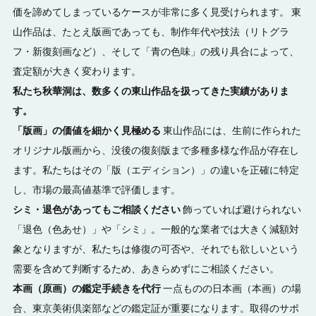
価を諦めてしまっているケースが非常に多く見受けられます。 東
山作品は、たとえ版画であっても、制作年代や技法（リトグラ
フ・新復刻画など）、そして「青の色味」の残り具合によって、
査定額が大きく変わります。
私たち秋華洞は、数多くの東山作品を扱ってきた実績がありま
す。
「版画」の価値を細かく見極める
東山作品には、生前に作られた
オリジナル版画から、没後の復刻版まで多種多様な作品が存在し
ます。私たちはその「版（エディション）」の違いを正確に特定
し、市場の最高値基準で評価します。
シミ・退色があってもご相談ください
飾っていれば避けられない
「退色（色あせ）」や「シミ」。一般的な業者では大きく減額対
象となりますが、私たちは修復の可否や、それでも欲しいという
需要を含めて判断するため、あきらめずにご相談ください。
本画（原画）の鑑定手続きを代行
一点ものの日本画（本画）の場
合、東京美術倶楽部などの鑑定証が重要になります。取得のサポ