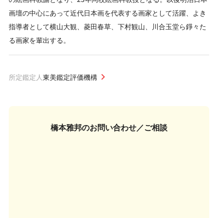
画壇の中心にあって近代日本画を代表する画家として活躍、よき
指導者として横山大観、菱田春草、下村観山、川合玉堂ら錚々た
る画家を輩出する。
所定鑑定人
東美鑑定評価機構
橋本雅邦の
お問い合わせ／ご相談