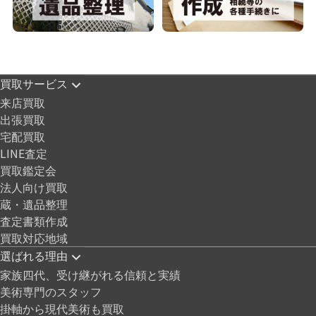
買取サービス
来店買取
出張買取
宅配買取
LINE査定
買取鑑定会
法人向け買取
蔵・遺品整理
査定書類作成
買取対応地域
選ばれる理由
家族四代、受け継がれる信頼と実績
美術専門のスタッフ
掛軸から現代美術も買取