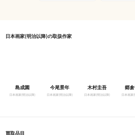
日本画家(明治以降)の取扱作家
島成園
今尾景年
木村圭吾
郷倉
日本画家(明治以降)
日本画家(明治以降)
日本画家(明治以降)
日本画家(
買取品目