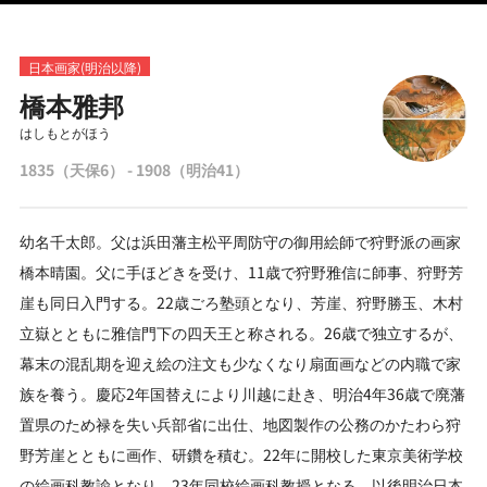
日本画家(明治以降)
橋本雅邦
はしもとがほう
1835（天保6） - 1908（明治41）
幼名千太郎。父は浜田藩主松平周防守の御用絵師で狩野派の画家
橋本晴園。父に手ほどきを受け、11歳で狩野雅信に師事、狩野芳
崖も同日入門する。22歳ごろ塾頭となり、芳崖、狩野勝玉、木村
立嶽とともに雅信門下の四天王と称される。26歳で独立するが、
幕末の混乱期を迎え絵の注文も少なくなり扇面画などの内職で家
族を養う。慶応2年国替えにより川越に赴き、明治4年36歳で廃藩
置県のため禄を失い兵部省に出仕、地図製作の公務のかたわら狩
野芳崖とともに画作、研鑽を積む。22年に開校した東京美術学校
の絵画科教諭となり、23年同校絵画科教授となる。以後明治日本