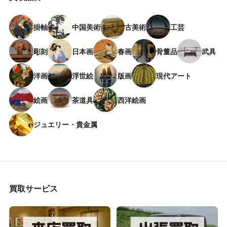
掛軸
中国美術
古美術
工芸
彫刻
日本画
春画
骨董品
武具
洋画
浮世絵
版画
現代アート
絵画
茶道具
西洋絵画
ジュエリー・貴金属
買取サービス