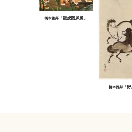
「龍虎図屏風」
橋本雅邦
「野
橋本雅邦