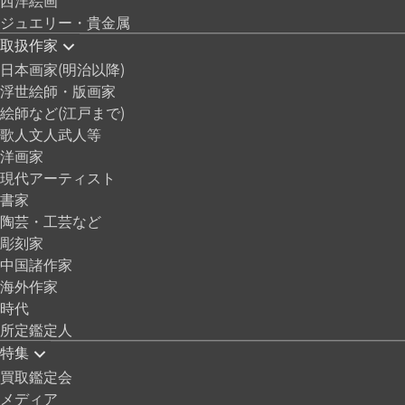
西洋絵画
ジュエリー・貴金属
取扱作家
日本画家(明治以降)
浮世絵師・版画家
絵師など(江戸まで)
歌人文人武人等
洋画家
現代アーティスト
書家
陶芸・工芸など
彫刻家
中国諸作家
海外作家
時代
所定鑑定人
特集
買取鑑定会
メディア