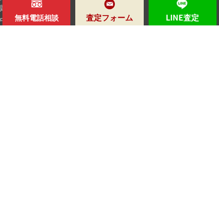
彫刻家
査定フォーム
LINE査定
無料電話相談
中国諸作家
海外作家
時代
所定鑑定人
特集
買取鑑定会
メディア
美術品豆知識
美術品買取日記
よくある質問
お客様の声
アクセス
会社案内
お問い合わせ
個人情報保護方針