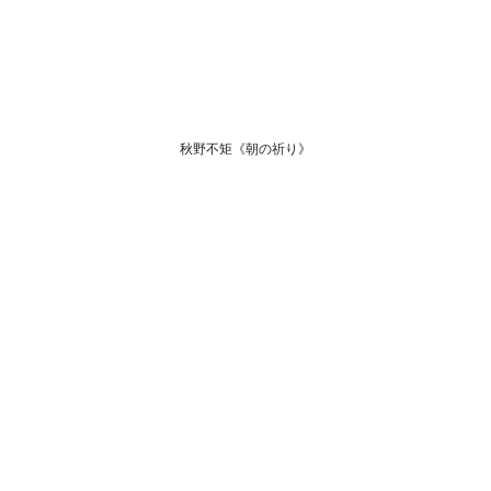
秋野不矩《朝の祈り》