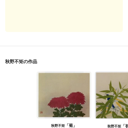
秋野不矩の作品
「菊」
「
秋野不矩
秋野不矩