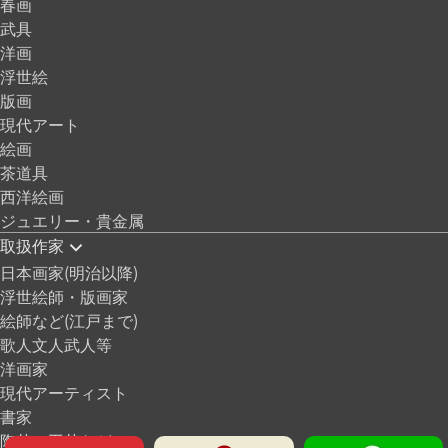
春画
武具
洋画
浮世絵
版画
現代アート
絵画
茶道具
西洋絵画
ジュエリー・貴金属
取扱作家
日本画家(明治以降)
浮世絵師・版画家
絵師など(江戸まで)
歌人文人武人等
洋画家
現代アーティスト
書家
陶芸・工芸など