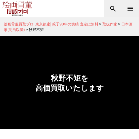
絵画骨董買取プロ |東京銀座| 親子90年の実績 査定は無料
>
取扱作家
>
日本画
家(明治以降)
>
秋野不矩
秋野不矩を
高価買取いたします