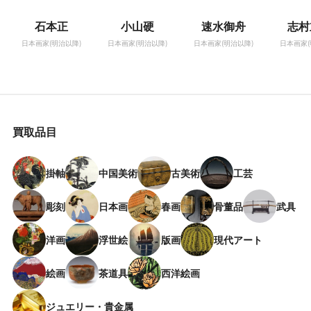
石本正
小山硬
速水御舟
志村
日本画家(明治以降)
日本画家(明治以降)
日本画家(明治以降)
日本画家(
買取品目
掛軸
中国美術
古美術
工芸
彫刻
日本画
春画
骨董品
武具
洋画
浮世絵
版画
現代アート
絵画
茶道具
西洋絵画
ジュエリー・貴金属