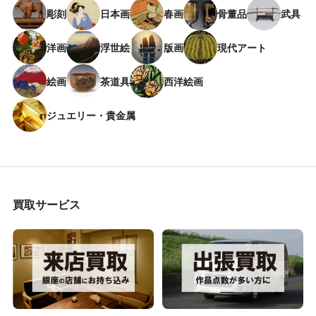
彫刻
日本画
春画
骨董品
武具
洋画
浮世絵
版画
現代アート
絵画
茶道具
西洋絵画
ジュエリー・貴金属
買取サービス