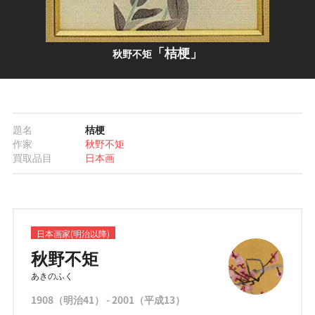
「桔梗」
秋野不矩
題名
桔梗
作家
秋野不矩
買取品目
日本画
日本画家(明治以降)
秋野不矩
あきのふく
1908（明治41） - 2001（平成13）