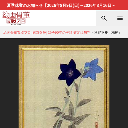
夏季休業のお知らせ【2026年8月9日(日)～2026年8月16日
(日)】
絵画骨董買取プロ |東京銀座| 親子90年の実績 査定は無料
>
秋野不矩「桔梗」