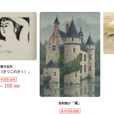
棟方志功
（さつこのさく）」
参考買取価格
～100
万円
「城」
西村龍介
参考買取価格