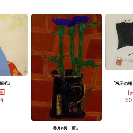
葉頃」
「颯子の柵
格
60
円
「薊」
香月泰男