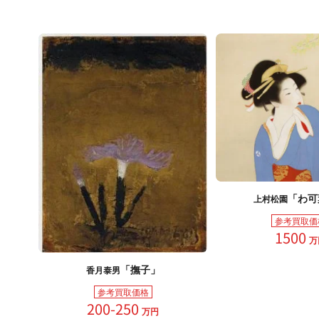
「わ可
上村松園
参考買取価
1500
万
「撫子」
香月泰男
参考買取価格
200-250
万円