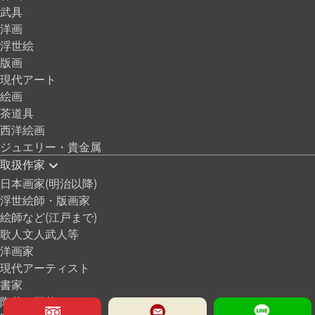
武具
洋画
浮世絵
版画
現代アート
絵画
茶道具
西洋絵画
ジュエリー・貴金属
取扱作家
日本画家(明治以降)
浮世絵師・版画家
絵師など(江戸まで)
歌人文人武人等
洋画家
現代アーティスト
書家
陶芸・工芸など