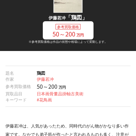
「鶏図」
伊藤若冲
参考買取価格
50～200
万円
※参考買取価格は作品の状態や相場によって変動します。
題名
鶏図
作家
伊藤若冲
50～200
参考買取価格
万円
買取品目
日本画
骨董品
掛軸
古美術
キーワード
#花鳥画
伊藤若冲は、人気があったため、同時代のがん物がかなり多い作
家です。なかでも弟子筋が作ったと言われるものも多く、注意が