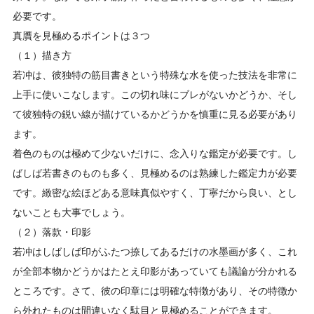
必要です。
真贋を見極めるポイントは３つ
（１）描き方
若冲は、彼独特の筋目書きという特殊な水を使った技法を非常に
上手に使いこなします。この切れ味にブレがないかどうか、そし
て彼独特の鋭い線が描けているかどうかを慎重に見る必要があり
ます。
着色のものは極めて少ないだけに、念入りな鑑定が必要です。し
ばしば若書きのものも多く、見極めるのは熟練した鑑定力が必要
です。緻密な絵ほどある意味真似やすく、丁寧だから良い、とし
ないことも大事でしょう。
（２）落款・印影
若冲はしばしば印がふたつ捺してあるだけの水墨画が多く、これ
が全部本物かどうかはたとえ印影があっていても議論が分かれる
ところです。さて、彼の印章には明確な特徴があり、その特徴か
ら外れたものは間違いなく駄目と見極めることができます。