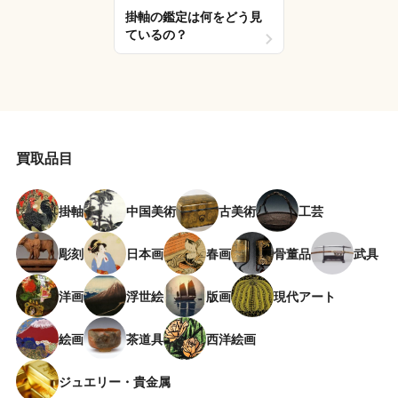
掛軸の鑑定は何をどう見
ているの？
買取品目
掛軸
中国美術
古美術
工芸
彫刻
日本画
春画
骨董品
武具
洋画
浮世絵
版画
現代アート
絵画
茶道具
西洋絵画
ジュエリー・貴金属