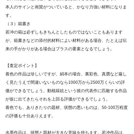
本人のサインと画賛がついていると、かなり力強い材料になりま
す。
（３）箱書き
若冲の箱は必ずしもきちんとしたものではないこともあります
が、箱書きなどの添付的材料によい材料がある場合、たとえば伝
来の手がかりがある場合はプラスの要素となるでしょう。
【査定ポイント】
着色の作品は珍しいですが、絹本の場合、裏彩色、真贋など厳し
く見たうえで間違いないものなら1000万から2500万くらいの評
価ができるでしょう。動植綵絵という彼の代表作に匹敵する作品
が仮に出てきたらそれを上回る評価ができるでしょう。
着色でも、ありきたりの題材、状態の悪いものは、50-100万程度
の評価も十分ありえます。
水墨作品は、状態と題材が大きな意味を持ちます。若冲作品は、