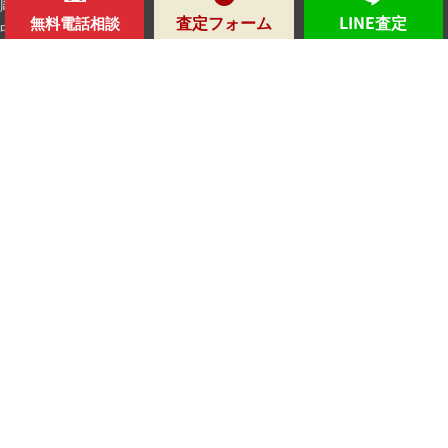
彫刻家
査定フォーム
LINE査定
無料電話相談
中国諸作家
海外作家
時代
所定鑑定人
特集
買取鑑定会
メディア
美術品豆知識
美術品買取日記
よくある質問
お客様の声
アクセス
会社案内
お問い合わせ
個人情報保護方針