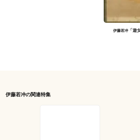
「遊
伊藤若冲
伊藤若冲の関連特集