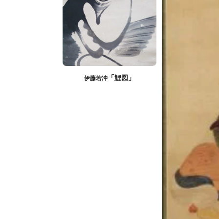
「鯉図」
伊藤若冲