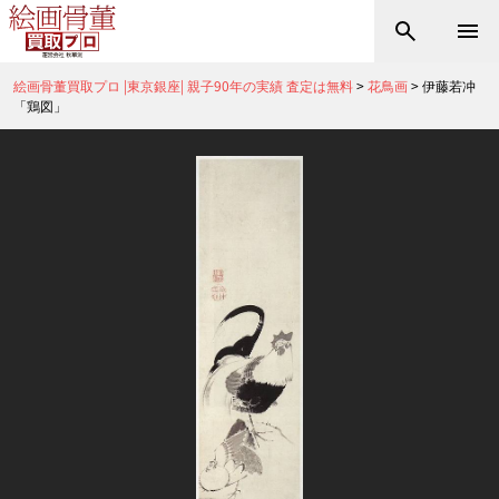
絵画骨董買取プロ |東京銀座| 親子90年の実績 査定は無料
>
花鳥画
>
伊藤若冲
「鶏図」