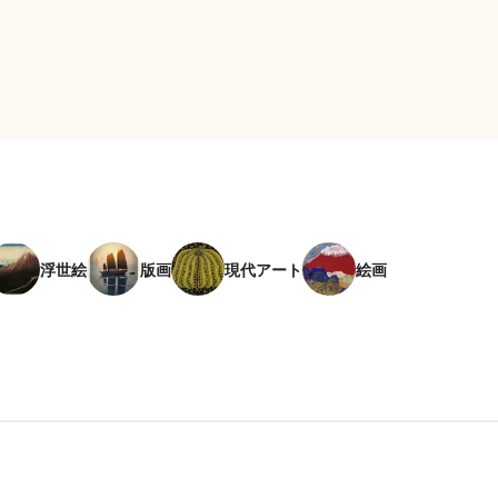
浮世絵
版画
現代アート
絵画