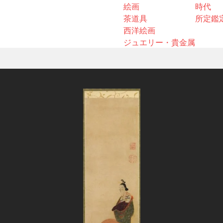
絵画
時代
茶道具
所定鑑
西洋絵画
ジュエリー・貴金属
」