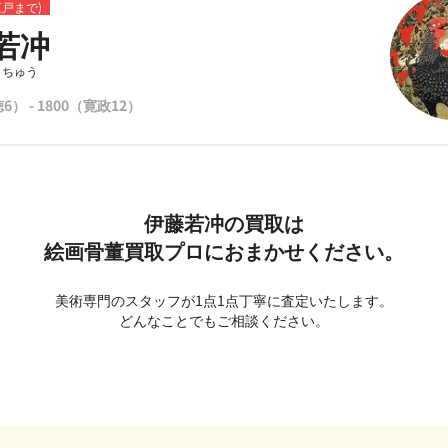
江戸まで)
若冲
くちゅう
6） - 1800（寛政12）
伊藤若冲の買取は
絵画骨董買取プロにおまかせください。
美術専門のスタッフが1点1点丁寧に査定いたします。
どんなことでもご相談ください。