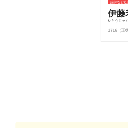
絵師など(
伊藤
いとうじゃ
1716（正徳