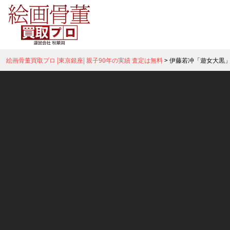
絵画骨董買取プロ |東京銀座| 親子90年の実績 査定は無料
>
伊藤若冲「遊女大黒