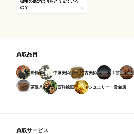
掛軸の鑑定は何をどう見ている
の？
買取品目
掛軸
中国美術
古美術
工芸
茶道具
西洋絵画
ジュエリー・貴金属
買取サービス