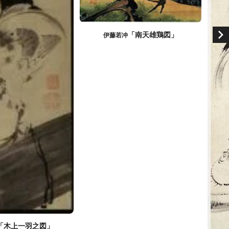
「南天雄鶏図」
伊藤若冲
「木上一羽之図」