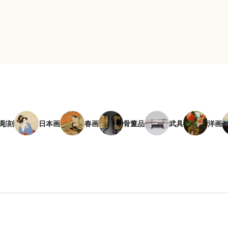
彫刻
日本画
春画
骨董品
武具
洋画