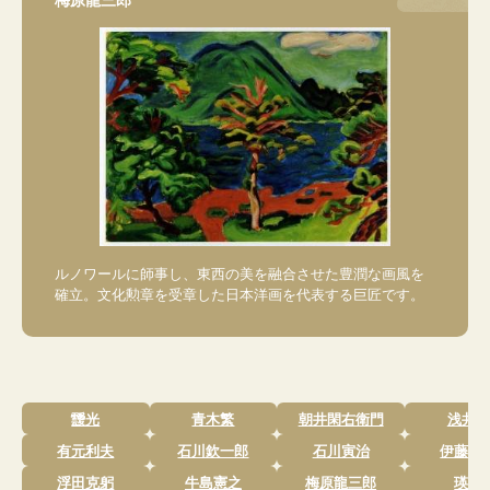
ルノワールに師事し、東西の美を融合させた豊潤な画風を
確立。文化勲章を受章した日本洋画を代表する巨匠です。
靉光
青木繁
朝井閑右衛門
浅井忠
有元利夫
石川欽一郎
石川寅治
伊藤清
浮田克躬
牛島憲之
梅原龍三郎
瑛九