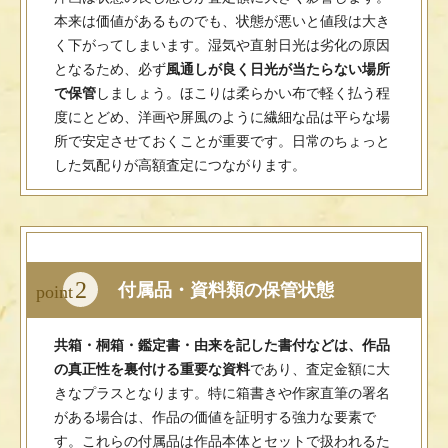
本来は価値があるものでも、状態が悪いと値段は大き
く下がってしまいます。湿気や直射日光は劣化の原因
となるため、必ず
風通しが良く日光が当たらない場所
で保管
しましょう。ほこりは柔らかい布で軽く払う程
度にとどめ、洋画や屏風のように繊細な品は平らな場
所で安定させておくことが重要です。日常のちょっと
した気配りが高額査定につながります。
2
付属品・資料類の保管状態
point
共箱・桐箱・鑑定書・由来を記した書付などは、作品
の真正性を裏付ける重要な資料
であり、査定金額に大
きなプラスとなります。特に箱書きや作家直筆の署名
がある場合は、作品の価値を証明する強力な要素で
す。これらの付属品は作品本体とセットで扱われるた