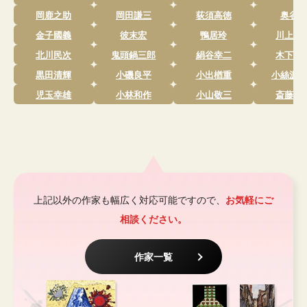
岡鹿之助
岡田謙三
荻須高徳
奥谷博
金子國義
彼末宏
鴨居玲
川上冬
北川民次
鬼頭鍋三郎
絹谷幸二
木下孝
黒田清輝
小磯良平
小出楢重
小絲源太
児玉幸雄
小林和作
小山敬三
斎藤義
上記以外の作家も幅広く対応可能ですので、
お気軽にご
相談ください。
作家一覧