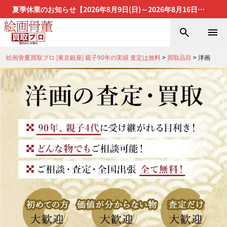
夏季休業のお知らせ【2026年8月9日(日)～2026年8月16日
(日)】
絵画骨董買取プロ |東京銀座| 親子90年の実績 査定は無料
>
買取品目
>
洋画