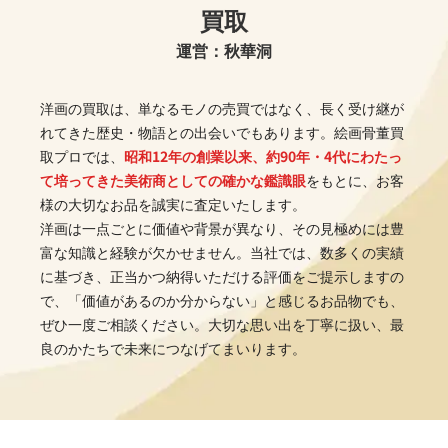
買取
運営：秋華洞
洋画の買取は、単なるモノの売買ではなく、長く受け継が
れてきた歴史・物語との出会いでもあります。絵画骨董買
取プロでは、
昭和12年の創業以来、約90年・4代にわたっ
て培ってきた美術商としての確かな鑑識眼
をもとに、お客
様の大切なお品を誠実に査定いたします。
洋画は一点ごとに価値や背景が異なり、その見極めには豊
富な知識と経験が欠かせません。当社では、数多くの実績
に基づき、正当かつ納得いただける評価をご提示しますの
で、「価値があるのか分からない」と感じるお品物でも、
ぜひ一度ご相談ください。大切な思い出を丁寧に扱い、最
良のかたちで未来につなげてまいります。