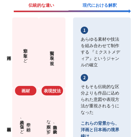
伝統的な違い
現代における解釈
あらゆる素材や技法
を組み合わせて制作
油彩や水彩など
写実的な表現を重視
する 『ミクストメデ
ィア』というジャン
ルの確立
そもそも伝統的な区
分よりも作品に込め
られた意図や表現方
法が重視されるうに
なった
な表現が多い
岩絵具、金箔など
墨や胡粉、
これらの背景から、
象徴的、抽象的
洋画と日本画の境界
線は