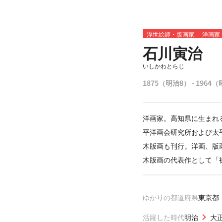
浮世絵師・版画家
洋画家
石川寅治
いしかわとらじ
1875（明治8） - 1964
洋画家。高知県に生まれ
平洋画会研究所および太
木版画も刊行。洋画、版
木版画の代表作として「
ゆかりの都道府県
東京都
活躍した時代
明治
大