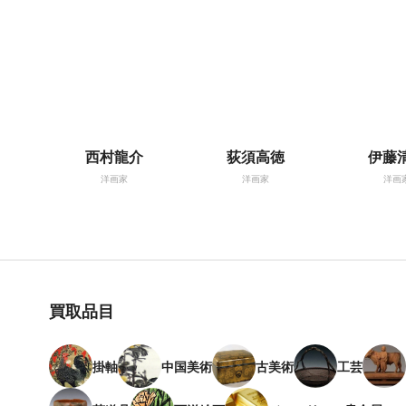
西村龍介
荻須高徳
伊藤
洋画家
洋画家
洋画
買取品目
掛軸
中国美術
古美術
工芸