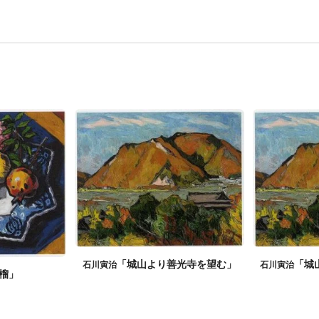
「城山より善光寺を望む」
「城
石川寅治
石川寅治
榴」