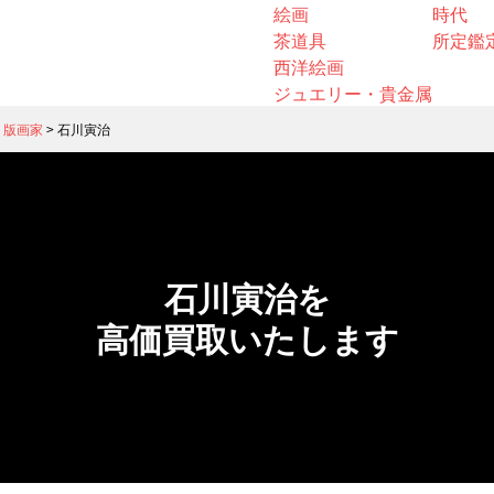
絵画
時代
茶道具
所定鑑
西洋絵画
ジュエリー・貴金属
・版画家
>
石川寅治
石川寅治を
高価買取いたします