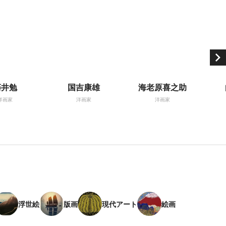
藤井勉
国吉康雄
海老原喜之助
洋画家
洋画家
洋画家
浮世絵
版画
現代アート
絵画