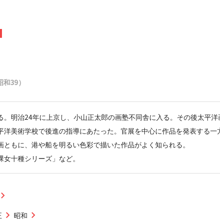
（昭和39）
る。明治24年に上京し、小山正太郎の画塾不同舎に入る。その後太平洋
平洋美術学校で後進の指導にあたった。官展を中心に作品を発表する一
画ともに、港や船を明るい色彩で描いた作品がよく知られる。
裸女十種シリーズ」など。
正
昭和