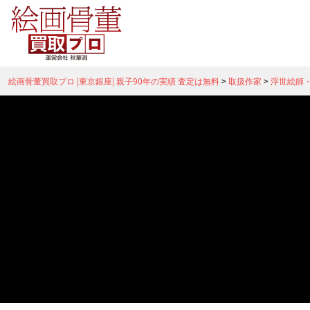
絵画骨董買取プロ |東京銀座| 親子90年の実績 査定は無料
>
取扱作家
>
浮世絵師