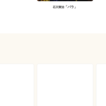
「バラ」
石川寅治