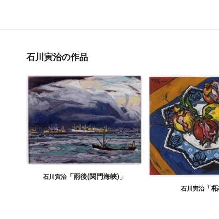
石川寅治の作品
「雨後(関門海峡)」
石川寅治
「柘
石川寅治