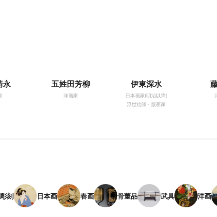
清永
五姓田芳柳
伊東深水
家
洋画家
日本画家(明治以降)
浮世絵師・版画家
彫刻
日本画
春画
骨董品
武具
洋画