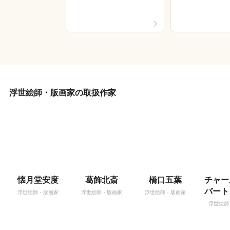
浮世絵師・版画家の取扱作家
懐月堂安度
葛飾北斎
橋口五葉
チャー
バート
浮世絵師・版画家
浮世絵師・版画家
浮世絵師・版画家
浮世絵師