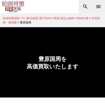
絵画骨董買取プロ |東京銀座| 親子90年の実績 査定は無料
>
取扱作家
>
浮世絵
師・版画家
>
豊原国周
豊原国周を
高価買取いたします