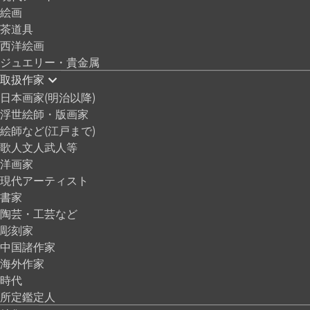
絵画
茶道具
西洋絵画
ジュエリー・貴金属
取扱作家
日本画家(明治以降)
浮世絵師・版画家
絵師など(江戸まで)
歌人文人武人等
洋画家
現代アーティスト
書家
陶芸・工芸など
彫刻家
中国諸作家
海外作家
時代
所定鑑定人