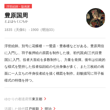
浮世絵師・版画家
豊原国周
とよはらくにちか
1835（天保6） - 1900（明治33）
浮世絵師。別号に花蝶楼・一鶯斎・豊春楼などがある。豊原周信
に入門し、羽子板押絵の原図を制作した後、初代国貞(三代目豊
国)に入門。役者大首絵を多数制作し、力量を発揮。後年は伝統的
な様式を堅持した役者似顔絵の七分身像が多く、また三枚続の画
面に一人立ちの半身役者絵を描く構図を制作。顔貌描写に羽子板
様式の特徴を持つ。
ゆかりの都道府県
東京都
活躍した時代
江戸後期
明治