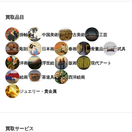
買取品目
掛軸
中国美術
古美術
工芸
彫刻
日本画
春画
骨董品
武具
洋画
浮世絵
版画
現代アート
絵画
茶道具
西洋絵画
ジュエリー・貴金属
買取サービス