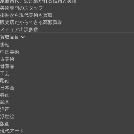
家族四代、受け継がれる信頼と実績
美術専門のスタッフ
掛軸から現代美術も買取
販売店だからできる高額買取
メディア出演多数
買取品目
掛軸
中国美術
古美術
骨董品
工芸
彫刻
日本画
春画
武具
洋画
浮世絵
版画
現代アート