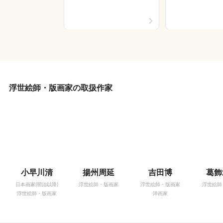
浮世絵師・版画家の取扱作家
小早川清
揚州周延
吉田博
葛飾
日本画家(明治以降)
浮世絵師・版画家
浮世絵師・版画家
浮世絵師
浮世絵師・版画家
洋画家