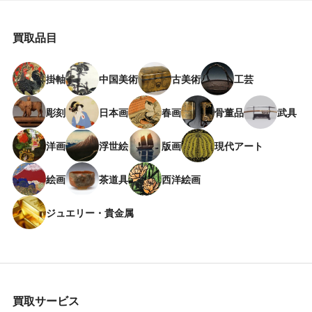
買取品目
掛軸
中国美術
古美術
工芸
彫刻
日本画
春画
骨董品
武具
洋画
浮世絵
版画
現代アート
絵画
茶道具
西洋絵画
ジュエリー・貴金属
買取サービス