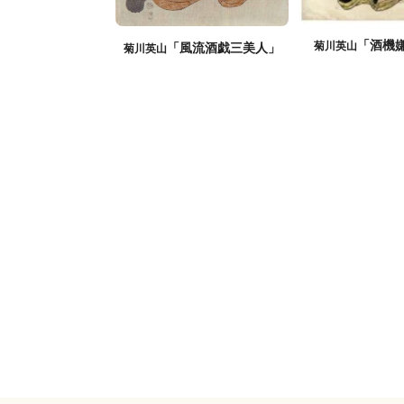
「酒機
菊川英山
「風流酒戯三美人」
菊川英山