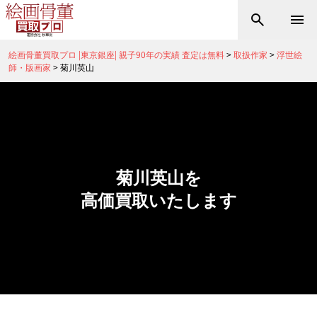
絵画骨董買取プロ |東京銀座| 親子90年の実績 査定は無料
>
取扱作家
>
浮世絵
師・版画家
>
菊川英山
菊川英山を
高価買取いたします