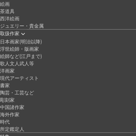
絵画
茶道具
西洋絵画
ジュエリー・貴金属
取扱作家
日本画家(明治以降)
浮世絵師・版画家
絵師など(江戸まで)
歌人文人武人等
洋画家
現代アーティスト
書家
陶芸・工芸など
彫刻家
中国諸作家
海外作家
時代
所定鑑定人