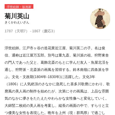
浮世絵師・版画家
菊川英山
きくかわえいざん
1787（天明7） - 1867（慶応3）
浮世絵師。江戸市ヶ谷の造花業近江屋、菊川英二の子。名は俊
信、通称は近江屋万五郎。別号は重九斎。菊川派の祖。狩野東舎
の門人であった父と、葛飾北斎のもとに学んだ友人・魚屋北渓を
通し、狩野派・北斎派の画風を習得する。鈴木南嶺に四条派を学
ぶ。文化・文政期(1804年-1830年)に活躍した。文化3年
（1806）に人気絶頂のさなかに急死した喜多川歌麿にかわり、歌
麿風の美人画の制作を始めたが、次第にその画風は、上品な雰囲
気のなかに儚さをたたえたやわらかな女性像へと変化していく。
大錦竪二枚続の美人画を考案し、縦長の画面の中で、すらりと立
つ優美な女性を表現した。晩年を上州（現：群馬県）で過ごし