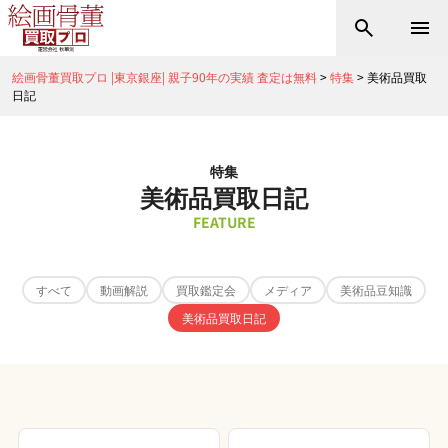
絵画骨董買取プロ |東京銀座| 親子90年の実績 査定は無料
>
特集
>
美術品買取
日記
特集
美術品買取日記
FEATURE
すべて
動画解説
買取鑑定会
メディア
美術品豆知識
美術品買取日記