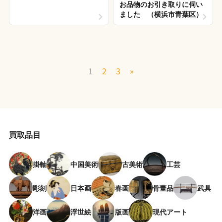
お品物のお引き取りに伺い
ました （横浜市青葉区）
1
2
3
»
買取品目
掛軸
中国美術
古美術
工芸
彫刻
日本画
春画
骨董品
武具
洋画
浮世絵
版画
現代アート