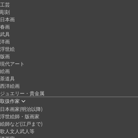
工芸
彫刻
日本画
春画
武具
洋画
浮世絵
版画
現代アート
絵画
茶道具
西洋絵画
ジュエリー・貴金属
取扱作家
日本画家(明治以降)
浮世絵師・版画家
絵師など(江戸まで)
歌人文人武人等