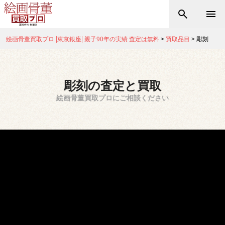
絵画骨董買取プロ |東京銀座| 親子90年の実績 査定は無料
>
買取品目
>
彫刻
彫刻の査定と買取
絵画骨董買取プロにご相談ください