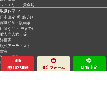
ジュエリー・貴金属
取扱作家
日本画家(明治以降)
浮世絵師・版画家
絵師など(江戸まで)
歌人文人武人等
洋画家
現代アーティスト
書家
陶芸・工芸など
彫刻家
査定フォーム
LINE査定
無料電話相談
中国諸作家
海外作家
時代
所定鑑定人
特集
買取鑑定会
メディア