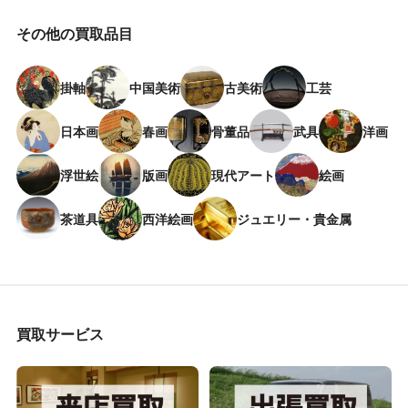
その他の買取品目
掛軸
中国美術
古美術
工芸
日本画
春画
骨董品
武具
洋画
浮世絵
版画
現代アート
絵画
茶道具
西洋絵画
ジュエリー・貴金属
買取サービス