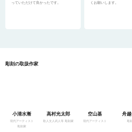
っていただけて良かったです。
くお願いします。
彫刻の取扱作家
小清水漸
高村光太郎
空山基
舟越
現代アーティスト
歌人文人武人等
彫刻家
現代アーティスト
彫
彫刻家