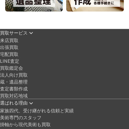
買取サービス
来店買取
出張買取
宅配買取
LINE査定
買取鑑定会
法人向け買取
蔵・遺品整理
査定書類作成
買取対応地域
選ばれる理由
家族四代、受け継がれる信頼と実績
美術専門のスタッフ
掛軸から現代美術も買取