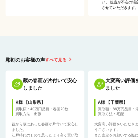
い。 担当が不在の場
させていただきます
彫刻のお客様の声
すべて見る
蔵の春画が片付いて安心
大変高い評価
しました
ました
K様
【山形県】
A様
【千葉県】
買取額：40万円
品目：春画20枚
買取額：88万円
品目：浮
買取方法：出張
買取方法：宅配
昔から蔵にあった春画が片付いて安心し
大変高い評価をいただき
ました。
うございます。
江戸時代のもので思ったより高く買い取
また査定をお願いする際