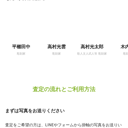
平櫛田中
高村光雲
高村光太郎
木
彫刻家
彫刻家
歌人文人武人等
彫刻家
彫
査定の流れとご利用方法
まずは写真をお送りください
査定をご希望の方は、LINEやフォームから掛軸の写真をお送りい