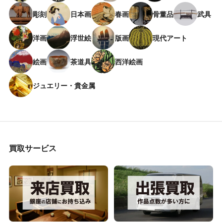
彫刻
日本画
春画
骨董品
武具
洋画
浮世絵
版画
現代アート
絵画
茶道具
西洋絵画
ジュエリー・貴金属
買取サービス