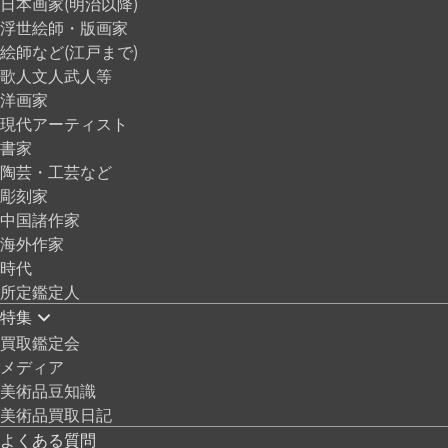
日本画家(明治以降)
浮世絵師・版画家
絵師など(江戸まで)
歌人文人武人等
洋画家
現代アーティスト
書家
陶芸・工芸など
彫刻家
中国諸作家
海外作家
時代
所定鑑定人
特集
買取鑑定会
メディア
美術品豆知識
美術品買取日記
よくある質問