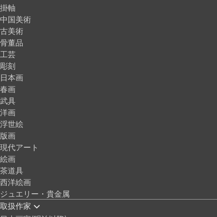
掛軸
中国美術
古美術
骨董品
工芸
彫刻
日本画
春画
武具
洋画
浮世絵
版画
現代アート
絵画
茶道具
西洋絵画
ジュエリー・貴金属
取扱作家