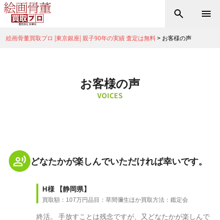
絵画骨董買取プロ |東京銀座| 親子90年の実績 査定は無料
>
お客様の声
お客様の声
VOICES
どなたかが楽しんでいただければ幸いです。
H様
【静岡県】
買取額：107万円
品目：草間彌生ほか
買取方法：鑑定会
終活。 手放すことは残念ですが、又どなたかが楽しんで