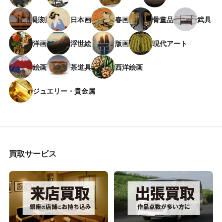
彫刻
日本画
春画
骨董品
武具
洋画
浮世絵
版画
現代アート
絵画
茶道具
西洋絵画
ジュエリー・貴金属
買取サービス