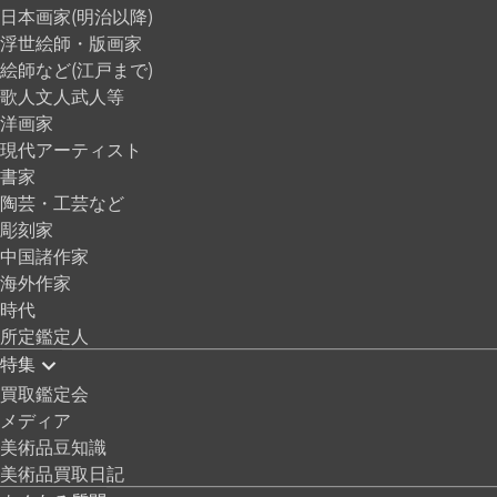
日本画家(明治以降)
浮世絵師・版画家
絵師など(江戸まで)
歌人文人武人等
洋画家
現代アーティスト
書家
陶芸・工芸など
彫刻家
中国諸作家
海外作家
時代
所定鑑定人
特集
買取鑑定会
メディア
美術品豆知識
美術品買取日記