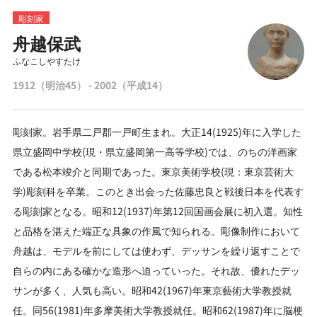
彫刻家
舟越保武
ふなこしやすたけ
1912（明治45） - 2002（平成14）
彫刻家。岩手県二戸郡一戸町生まれ。大正14(1925)年に入学した
県立盛岡中学校(現・県立盛岡第一高等学校)では、のちの洋画家
である松本竣介と同期であった。東京美術学校(現：東京芸術大
学)彫刻科を卒業。このとき出会った佐藤忠良と戦後日本を代表す
る彫刻家となる。昭和12(1937)年第12回国画会展に初入選。知性
と品格を湛えた端正な具象の作風で知られる。彫像制作において
舟越は、モデルを前にしては使わず、デッサンを繰り返すことで
自らの内にある確かな造形へ迫っていった。それ故、優れたデッ
サンが多く、人気も高い。昭和42(1967)年東京藝術大学教授就
任。同56(1981)年多摩美術大学教授就任。昭和62(1987)年に脳梗