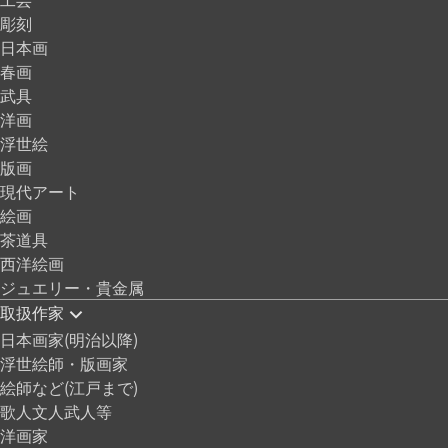
彫刻
日本画
春画
武具
洋画
浮世絵
版画
現代アート
絵画
茶道具
西洋絵画
ジュエリー・貴金属
取扱作家
日本画家(明治以降)
浮世絵師・版画家
絵師など(江戸まで)
歌人文人武人等
洋画家