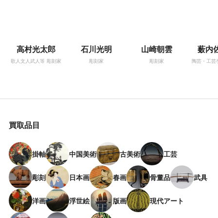
高村光太郎
石川光明
山崎朝雲
薮内
歌人文人武人等
彫刻家
彫刻家
彫刻家
陶芸・工芸
買取品目
掛軸
中国美術
古美術
工芸
彫刻
日本画
春画
骨董品
武具
洋画
浮世絵
版画
現代アート