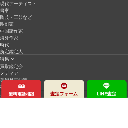
現代アーティスト
書家
陶芸・工芸など
彫刻家
中国諸作家
海外作家
時代
所定鑑定人
特集
買取鑑定会
メディア
美術品豆知識
美術品買取日記
査定フォーム
LINE査定
よくある質問
無料電話相談
お客様の声
アクセス