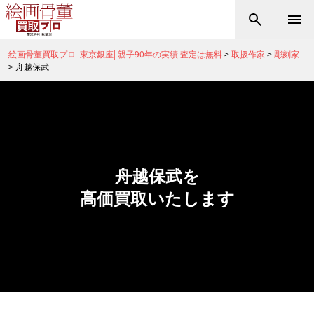
絵画骨董買取プロ |東京銀座| 親子90年の実績 査定は無料
>
取扱作家
>
彫刻家
>
舟越保武
舟越保武を
高価買取いたします