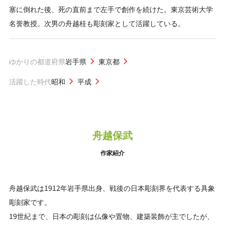
塞に倒れた後、死の直前まで左手で創作を続けた。東京芸術大学
名誉教授。次男の舟越桂も彫刻家として活躍している。
ゆかりの都道府県
岩手県
東京都
活躍した時代
昭和
平成
舟越保武
作家紹介
舟越保武は1912年岩手県出身、戦後の日本彫刻界を代表する具象
彫刻家です。
19世紀まで、日本の彫刻は仏像や置物、建築装飾が主でしたが、