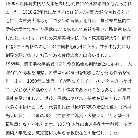
1900年以降写実的な人体を表現した西洋の具象彫刻がもたらされ
ました。1910-20年代にかけてはロダンの彫刻が紹介されるとと
もに、高村光太郎らが「ロダンの言葉」を邦訳。当時県立盛岡中
学校の学生であった保武はこれを読んで感銘を受け、彫刻家を志
したといいます。はじめ東京美術学校（現：東京芸術大学）師範
科を2年不合格ののち1934年同校彫刻科に入学。在学中は共に彫
刻界を駆け抜けた知己である佐藤忠良と出会いました。
1939年、美術学校卒業後は新制作派協会彫刻部創立に参加し、大
理石での彫塑を開始。岩手県への疎開を経験しながらも作品を制
作します。1950年には第一子が程なくして亡ったことをきっかけ
に、父親が大変熱心なキリスト信者であったこともあり、家族で
洗礼を受けました。以後、保武はキリスト信教を題材とした作品
を多く手掛けました。代表作には《長崎26殉教者記念像》（高村
光太郎賞）、《原の城》（中原悌二郎賞・大聖グレゴリオ騎士団
長勲章）などがあります。1967年以降は東京芸術大学教授、多摩
美術大学教授、東京芸術大学名誉教授などを歴任しました。