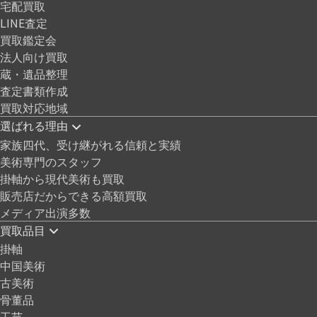
宅配買取
LINE査定
買取鑑定会
法人向け買取
蔵・遺品整理
査定書類作成
買取対応地域
選ばれる理由
家族四代、受け継がれる信頼と実績
美術専門のスタッフ
掛軸から現代美術も買取
販売店だからできる高額買取
メディア出演多数
買取品目
掛軸
中国美術
古美術
骨董品
工芸