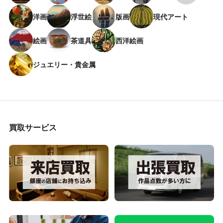
洋画
浮世絵
版画
現代アート
絵画
茶道具
西洋絵画
ジュエリー・貴金属
買取サービス