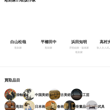
白山松哉
平櫛田中
浜田知明
高村
彫刻家
彫刻家
浮世絵師・版画家
歌人文人武
彫刻家
買取品目
掛軸
中国美術
古美術
工芸
彫刻
日本画
春画
骨董品
武具