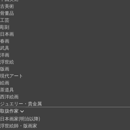
古美術
骨董品
工芸
彫刻
日本画
春画
武具
洋画
浮世絵
版画
現代アート
絵画
茶道具
西洋絵画
ジュエリー・貴金属
取扱作家
日本画家(明治以降)
浮世絵師・版画家