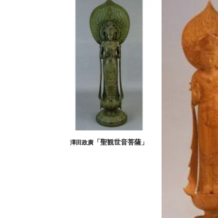
「聖観世音菩薩」
澤田政廣