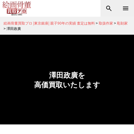
絵画骨董買取プロ |東京銀座| 親子90年の実績 査定は無料
>
取扱作家
>
彫刻家
>
澤田政廣
澤田政廣を
高価買取いたします