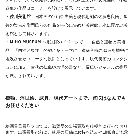
遊亀の作品はコーナーを設けて展示しています。
・佐川美術館：
日本画の平山郁夫氏と現代彫刻の佐藤忠良氏、陶
芸の樂吉左衛門氏らの作品を中心に集めた美術館。水に浮かぶ美
術館として称されます。
・MIHO MUSEUM：
桃源郷のイメージで、「自然と建物と美術
品」「西洋と東洋」の融合をテーマに、建築容積の80％を地中に
埋没させたユニークな設計となっています。現代美術のコレクシ
ョンに加え、古代の仏像や東洋の書など、幅広いジャンルの作品
が展示されています。
掛軸、浮世絵、武具、現代アートまで、買取はなんでも
お任せください
絵画骨董買取プロでは、滋賀県の出張買取を積極的に行っており
ます。出張買取の前に、銀座の店舗にお持ち込みやLINE査定も承