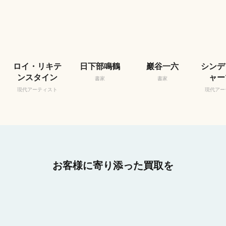
ロイ・リキテ
日下部鳴鶴
巖谷一六
シンデ
ンスタイン
ャー
書家
書家
現代アーティスト
現代アー
お客様に寄り添った買取を