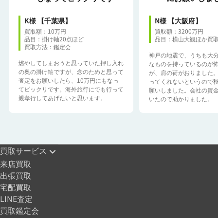
K様
【千葉県】
N様
【大阪府】
買取額：10万円
買取額：3200万円
品目：掛け軸20点ほど
品目：横山大観ほか
買
買取方法：鑑定会
神戸の地震で、うちも大
燃やしてしまおうと思っていた押し入れ
なものを持っているのが
の奥の掛け軸ですが、念のためと思って
が、肩の荷がおりました
査定をお願いしたら、10万円にもなっ
ってくれないというので
てビックリです。海外旅行にでも行って
願いしました。会社の資
親孝行してあげたいと思います。
いたので助かりました。
買取サービス
来店買取
出張買取
宅配買取
LINE査定
買取鑑定会