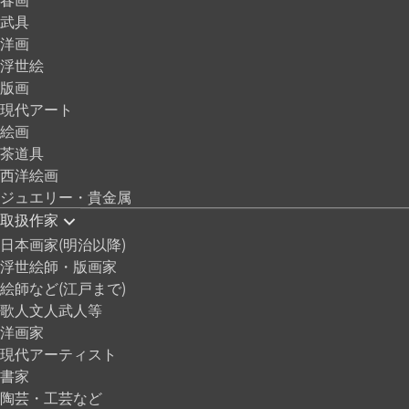
武具
洋画
浮世絵
版画
現代アート
絵画
茶道具
西洋絵画
ジュエリー・貴金属
取扱作家
日本画家(明治以降)
浮世絵師・版画家
絵師など(江戸まで)
歌人文人武人等
洋画家
現代アーティスト
書家
陶芸・工芸など