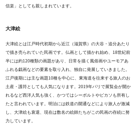
信楽」としても親しまれています。
大津絵
大津絵とは江戸時代初期から近江（滋賀県）の大谷・追分あたり
で描き売られていた民画です。仏画として描かれ始め、18世紀前
半には約120種類の画題があり、日常を描く風俗画やユーモアあ
ふれる戯画などの要素を取り入れ、独自に発展していきました。
江戸後期には主な画題10種を中心に、東海道を往来する旅人のお
土産・護符としても人気になります。2019年パリで展覧会が開か
れるなど西洋人気も強く、かつてはシーボルトやピカソも所有し
たと言われています。明治には鉄道の開通などにより旅人が激減
し、大津絵も衰退、現在は数名の絵師たちがこの民画の存続に努
力しています。