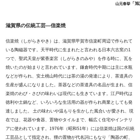
「旭
山元春挙
滋賀県の伝統工芸―信楽焼
信楽焼（しがらきやき）は、滋賀県甲賀市信楽町周辺で作られて
いる陶磁器です。天平時代に生まれたと言われる日本六古窯の1
つで、聖武天皇が紫香楽宮（しがらきのみや）を作る時に、瓦を
焼いたのが始まりと言われています。鎌倉時代中期には主に水瓶
などが作られ、安土桃山時代には茶の湯の発達により、茶道具の
生産が盛んになりました。茶器などの茶道具の名品が生まれ、信
楽焼のわび・さびの味わいは現代にも生きています。江戸時代は
徳利や土鍋など、いろいろな生活用の器が作られ商業としても発
達しました。 土の味わいや温もりを生かした風合いが愛され、現
在では、花器や食器、置物やタイルまで、幅広く住宅やインテリ
アに使われています。1976年（昭和51年）には信楽焼は国の伝統
工芸品として指定され、狸の置物が代名詞にもなり「陶器の町、