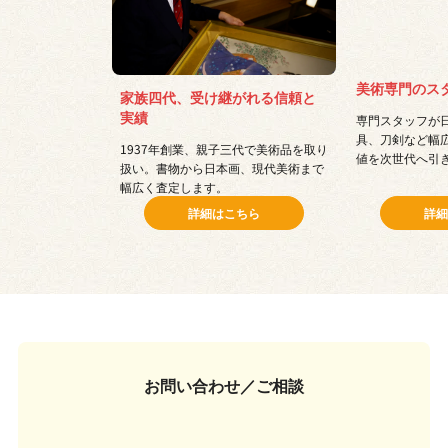
美術専門のス
家族四代、受け継がれる信頼と
実績
専門スタッフが
具、刀剣など幅
1937年創業、親子三代で美術品を取り
値を次世代へ引
扱い。書物から日本画、現代美術まで
幅広く査定します。
詳細はこちら
詳細
お問い合わせ／ご相談