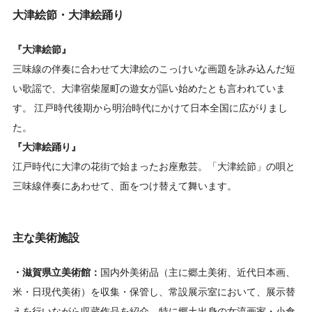
大津絵節・大津絵踊り
『大津絵節』
三味線の伴奏に合わせて大津絵のこっけいな画題を詠み込んだ短
い歌謡で、大津宿柴屋町の遊女が謳い始めたとも言われていま
す。 江戸時代後期から明治時代にかけて日本全国に広がりまし
た。
『大津絵踊り』
江戸時代に大津の花街で始まったお座敷芸。「大津絵節」の唄と
三味線伴奏にあわせて、面をつけ替えて舞います。
主な美術施設
・滋賀県立美術館：
国内外美術品（主に郷土美術、近代日本画、
米・日現代美術）を収集・保管し、常設展示室において、展示替
えを行いながら収蔵作品を紹介。特に郷土出身の女流画家・小倉