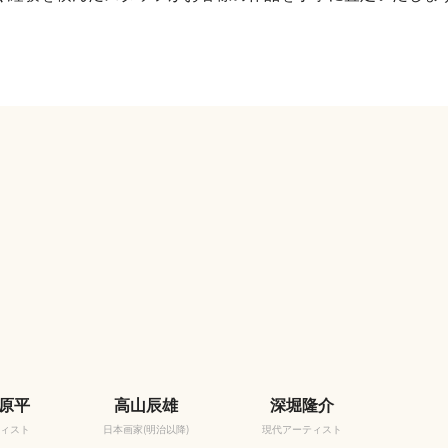
原平
高山辰雄
深堀隆介
ィスト
日本画家(明治以降)
現代アーティスト