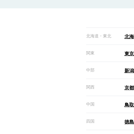
北海道・東北
北海
関東
東京
中部
新潟
関西
京都
中国
鳥取
四国
徳島