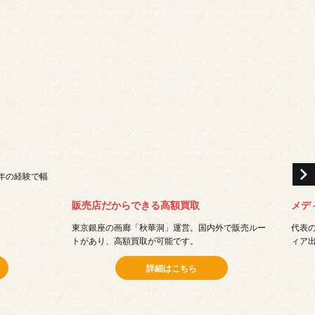
年の経験で幅
。
販売店だからできる高額買取
メデ
東京銀座の画廊「秋華洞」運営。国内外で販売ルー
代表
トがあり、高額買取が可能です。
ィア
詳細はこちら