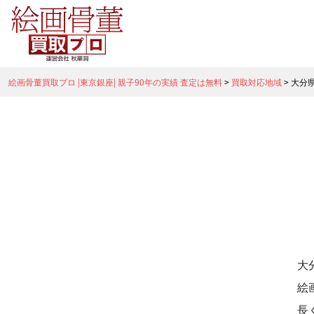
絵画骨董買取プロ |東京銀座| 親子90年の実績 査定は無料
>
買取対応地域
>
大分
大
絵
長