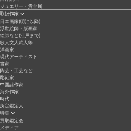
ジュエリー・貴金属
取扱作家
日本画家(明治以降)
浮世絵師・版画家
絵師など(江戸まで)
歌人文人武人等
洋画家
現代アーティスト
書家
陶芸・工芸など
彫刻家
中国諸作家
海外作家
時代
所定鑑定人
特集
買取鑑定会
メディア