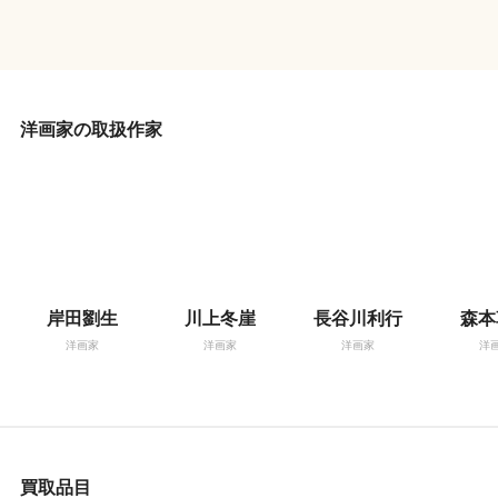
洋画家の取扱作家
岸田劉生
川上冬崖
長谷川利行
森本
洋画家
洋画家
洋画家
洋
買取品目