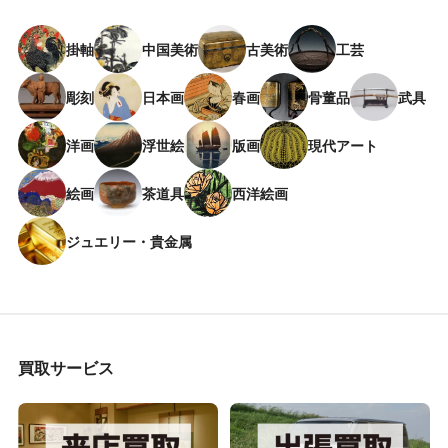
掛軸
中国美術
古美術
工芸
彫刻
日本画
春画
骨董品
武具
洋画
浮世絵
版画
現代アート
絵画
茶道具
西洋絵画
ジュエリー・貴金属
買取サービス