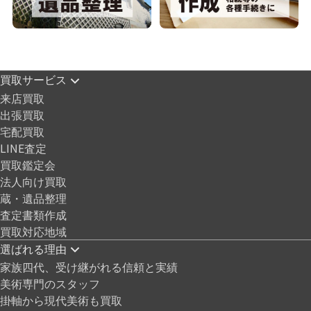
買取サービス
来店買取
出張買取
宅配買取
LINE査定
買取鑑定会
法人向け買取
蔵・遺品整理
査定書類作成
買取対応地域
選ばれる理由
家族四代、受け継がれる信頼と実績
美術専門のスタッフ
掛軸から現代美術も買取