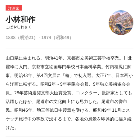
洋画家
小林和作
こばやしわさく
1888（明治21） - 1974（昭和49）
山口県に生まれる。明治41年、京都市立美術工芸学校卒業。川北
霞峰に入門。京都市立絵画専門学校日本画科卒業。竹内栖鳳に師
事。明治43年、第4回文展に「椿」で初入選。大正7年、日本画か
ら洋画に転ずる。昭和2年～9年春陽会会員、9年独立美術協会会
員。28年芸術選奨文部大臣賞受賞。コレクター、批評家としても
活躍したほか、尾道市の文化向上にも尽力した。尾道市名誉市
民。昭和46年、勲三等旭日中綬章を受ける。昭和49年 11月にス
ケッチ旅行中の事故で没するまで、各地の風景を即興的に描き続
けた。