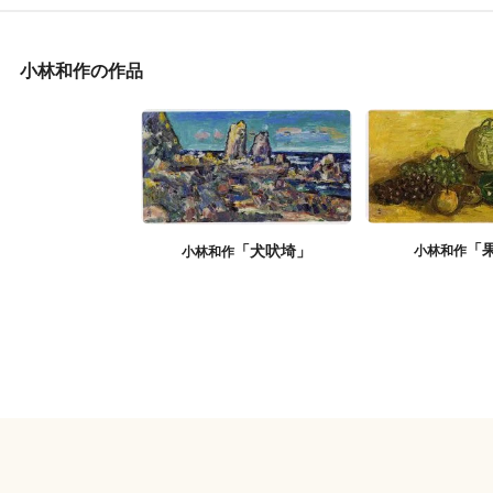
小林和作の作品
「
「犬吠埼」
小林和作
小林和作