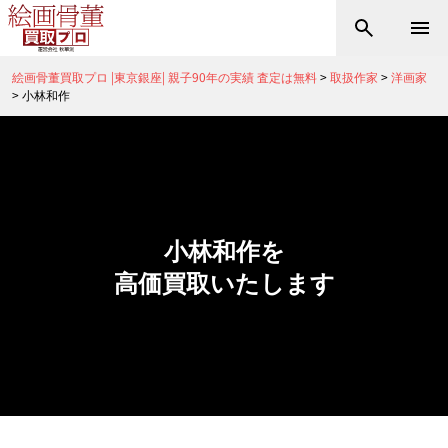
絵画骨董買取プロ |東京銀座| 親子90年の実績 査定は無料
>
取扱作家
>
洋画家
>
小林和作
小林和作を
高価買取いたします