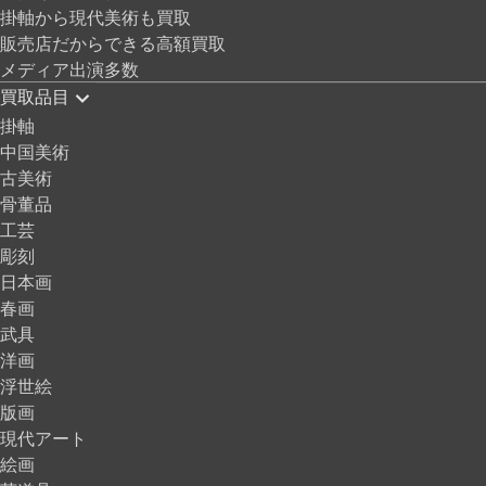
掛軸から現代美術も買取
販売店だからできる高額買取
メディア出演多数
買取品目
掛軸
中国美術
古美術
骨董品
工芸
彫刻
日本画
春画
武具
洋画
浮世絵
版画
現代アート
絵画