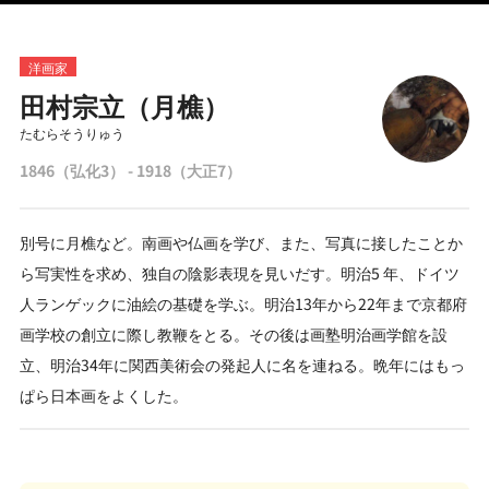
洋画家
田村宗立（月樵）
たむらそうりゅう
1846（弘化3） - 1918（大正7）
別号に月樵など。南画や仏画を学び、また、写真に接したことか
ら写実性を求め、独自の陰影表現を見いだす。明治5 年、ドイツ
人ランゲックに油絵の基礎を学ぶ。明治13年から22年まで京都府
画学校の創立に際し教鞭をとる。その後は画塾明治画学館を設
立、明治34年に関西美術会の発起人に名を連ねる。晩年にはもっ
ぱら日本画をよくした。