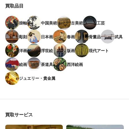
買取品目
掛軸
中国美術
古美術
工芸
彫刻
日本画
春画
骨董品
武具
洋画
浮世絵
版画
現代アート
絵画
茶道具
西洋絵画
ジュエリー・貴金属
買取サービス