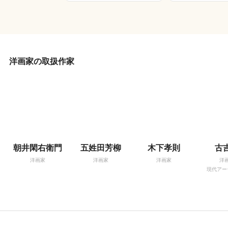
洋画家の取扱作家
朝井閑右衛門
五姓田芳柳
木下孝則
古
洋画家
洋画家
洋画家
洋
現代アー