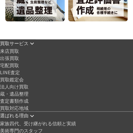
買取サービス
来店買取
出張買取
宅配買取
LINE査定
買取鑑定会
法人向け買取
蔵・遺品整理
査定書類作成
買取対応地域
選ばれる理由
家族四代、受け継がれる信頼と実績
美術専門のスタッフ