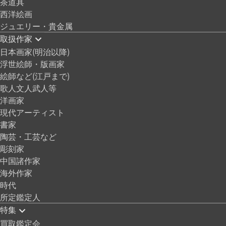
茶道具
西洋絵画
ジュエリー・貴金属
取扱作家
日本画家(明治以降)
浮世絵師・版画家
絵師など(江戸まで)
歌人文人武人等
洋画家
現代アーティスト
書家
陶芸・工芸など
彫刻家
中国諸作家
海外作家
時代
所定鑑定人
特集
買取鑑定会