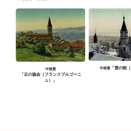
「雪の朝（
中根寛
中根寛
「丘の協会（フランスブルゴーニ
ュ）」