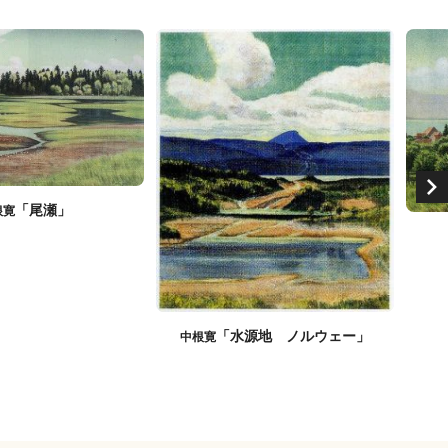
「尾瀬」
根寛
「水源地 ノルウェー」
中根寛