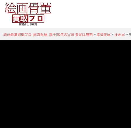
絵画骨董買取プロ |東京銀座| 親子90年の実績 査定は無料
>
取扱作家
>
洋画家
>