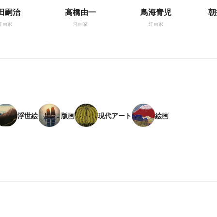
田嗣治
高橋由一
鳥海青児
朝
洋画家
洋画家
洋画家
浮世絵
版画
現代アート
絵画