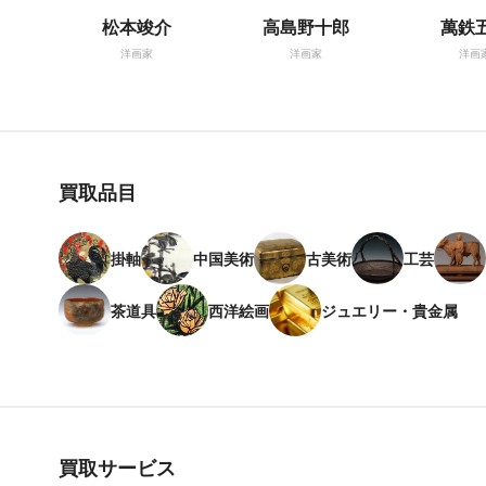
松本竣介
高島野十郎
萬鉄
洋画家
洋画家
洋画
買取品目
掛軸
中国美術
古美術
工芸
茶道具
西洋絵画
ジュエリー・貴金属
買取サービス