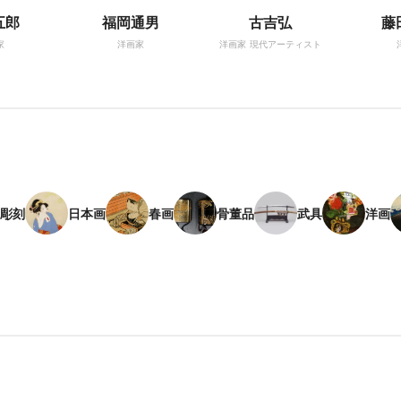
五郎
福岡通男
古吉弘
藤
家
洋画家
洋画家
現代アーティスト
彫刻
日本画
春画
骨董品
武具
洋画