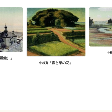
中
函館）」
「森と菜の花」
中根寛