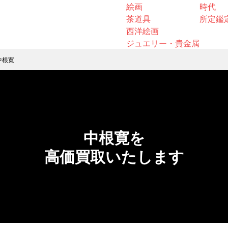
絵画
時代
茶道具
所定鑑
西洋絵画
ジュエリー・貴金属
中根寛
中根寛を
高価買取いたします