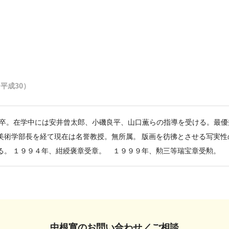
8（平成30）
彩科卒。在学中には安井曾太郎、小磯良平、山口薫らの指導を受ける。最
美術学部長を経て現在は名誉教授。無所属。 版画を彷彿とさせる写実性
る。 １９９４年、紺綬褒章受章。 １９９９年、勲三等瑞宝章受勲。
中根寛の
お問い合わせ／ご相談