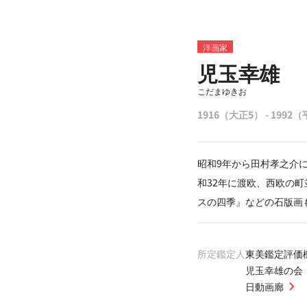
洋画家
児玉幸雄
こだまゆきお
1916（大正5） - 1992
昭和9年から田村孝之介
和32年に渡欧、西欧の
スの四季』などの石版画
所定鑑定人
東美鑑定評価
児玉幸雄の会
日動画廊