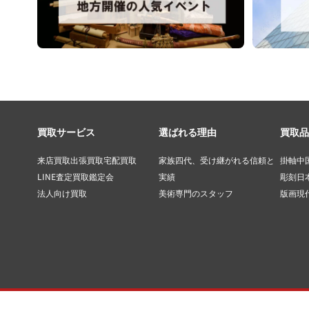
買取サービス
選ばれる理由
買取品
来店買取
出張買取
宅配買取
家族四代、受け継がれる信頼と
掛軸
中
LINE査定
買取鑑定会
実績
彫刻
日
法人向け買取
美術専門のスタッフ
版画
現