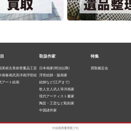
目
取扱作家
特集
国美術
古美術
骨董品
工芸
日本画家(明治以降)
買取鑑定会
本画
春画
武具
洋画
浮世絵
浮世絵師・版画家
代アート
絵画
絵師など(江戸まで)
歌人文人武人等
洋画家
現代アーティスト
書家
陶芸・工芸など
彫刻家
中国諸作家
© 絵画骨董買取プロ