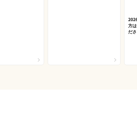
20
方は
ださ