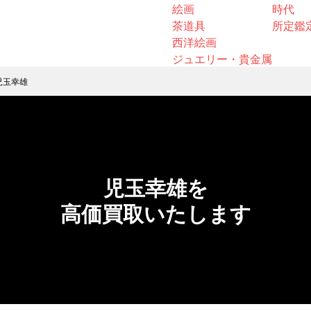
絵画
時代
茶道具
所定鑑
西洋絵画
ジュエリー・貴金属
児玉幸雄
児玉幸雄を
高価買取いたします