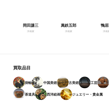
岡田謙三
萬鉄五郎
鴨居
洋画家
洋画家
洋画
買取品目
掛軸
中国美術
古美術
工芸
茶道具
西洋絵画
ジュエリー・貴金属