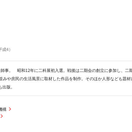
（平成4）
に師事。 昭和12年に二科展初入選。戦後は二期会の創立に参加し、二
町並みや庶民の生活風景に取材した作品を制作。そのほか人形なども題材
も出版。
機構