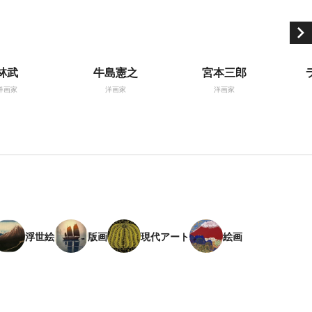
林武
牛島憲之
宮本三郎
洋画家
洋画家
洋画家
浮世絵
版画
現代アート
絵画