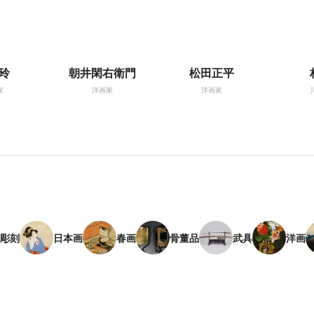
玲
朝井閑右衛門
松田正平
家
洋画家
洋画家
彫刻
日本画
春画
骨董品
武具
洋画