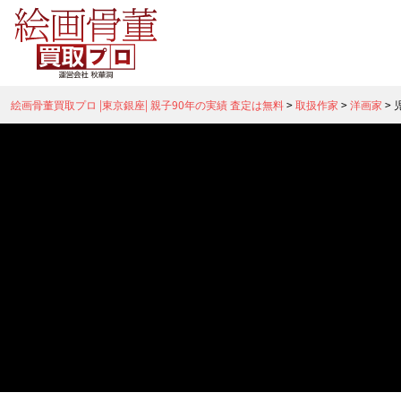
絵画骨董買取プロ |東京銀座| 親子90年の実績 査定は無料
>
取扱作家
>
洋画家
>