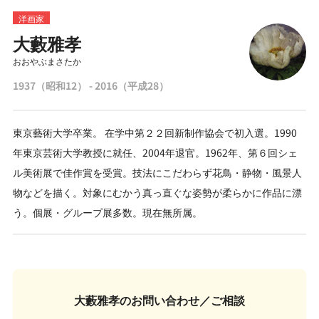
洋画家
大藪雅孝
おおやぶまさたか
1937（昭和12） - 2016（平成28）
東京藝術大学卒業。 在学中第２２回新制作協会で初入選。1990
年東京芸術大学教授に就任、2004年退官。1962年、第６回シェ
ル美術展で佳作賞を受賞。技法にこだわらず花鳥・静物・風景人
物などを描く。対象にむかう真っ直ぐな姿勢が柔らかに作品に漂
う。個展・グループ展多数。現在無所属。
大藪雅孝の
お問い合わせ／ご相談