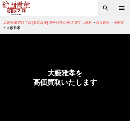
絵画骨董買取プロ |東京銀座| 親子90年の実績 査定は無料
>
取扱作家
>
洋画家
>
大藪雅孝
大藪雅孝を
高価買取いたします