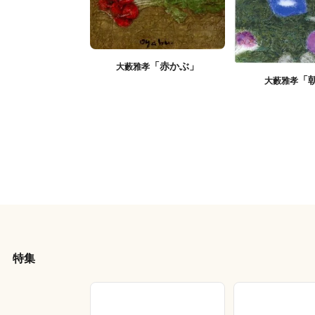
「赤かぶ」
大藪雅孝
「
大藪雅孝
特集