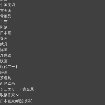
中国美術
古美術
骨董品
工芸
彫刻
日本画
春画
武具
洋画
浮世絵
版画
現代アート
絵画
茶道具
西洋絵画
ジュエリー・貴金属
取扱作家
日本画家(明治以降)