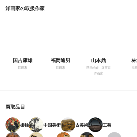
洋画家の取扱作家
国吉康雄
福岡通男
山本鼎
林
洋画家
洋画家
浮世絵師・版画家
洋
洋画家
買取品目
掛軸
中国美術
古美術
工芸