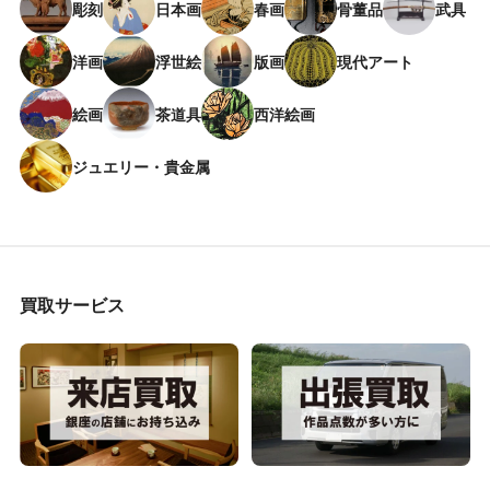
彫刻
日本画
春画
骨董品
武具
洋画
浮世絵
版画
現代アート
絵画
茶道具
西洋絵画
ジュエリー・貴金属
買取サービス