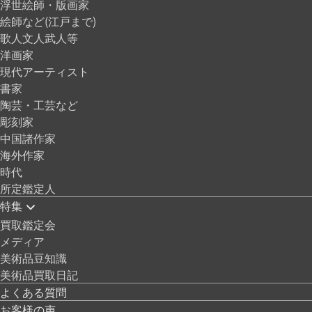
浮世絵師・版画家
絵師など(江戸まで)
歌人文人武人等
洋画家
現代アーティスト
書家
陶芸・工芸など
彫刻家
中国諸作家
海外作家
時代
所定鑑定人
特集
買取鑑定会
メディア
美術品豆知識
美術品買取日記
よくある質問
お客様の声