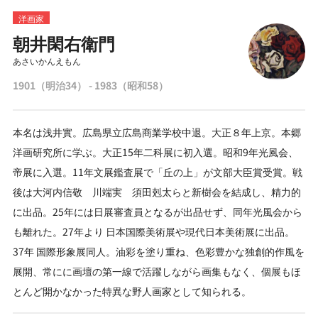
洋画家
朝井閑右衛門
あさいかんえもん
1901（明治34） - 1983（昭和58）
本名は浅井實。広島県立広島商業学校中退。大正８年上京。本郷
洋画研究所に学ぶ。大正15年二科展に初入選。昭和9年光風会、
帝展に入選。11年文展鑑査展で「丘の上」が文部大臣賞受賞。戦
後は大河内信敬 川端実 須田剋太らと新樹会を結成し、精力的
に出品。25年には日展審査員となるが出品せず、同年光風会から
も離れた。27年より 日本国際美術展や現代日本美術展に出品。
37年 国際形象展同人。油彩を塗り重ね、色彩豊かな独創的作風を
展開、常にに画壇の第一線で活躍しながら画集もなく、個展もほ
とんど開かなかった特異な野人画家として知られる。