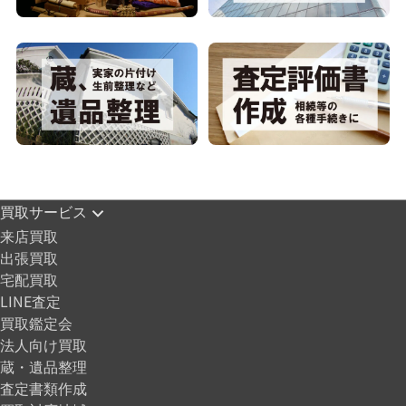
買取サービス
来店買取
出張買取
宅配買取
LINE査定
買取鑑定会
法人向け買取
蔵・遺品整理
査定書類作成