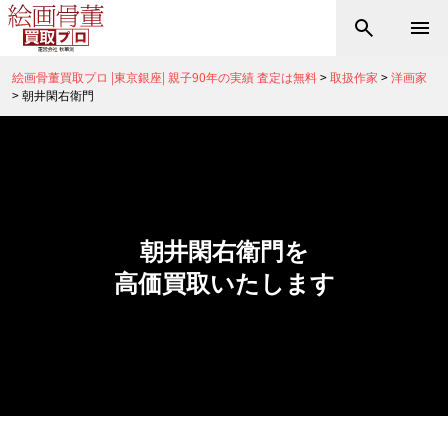
絵画骨董買取プロ |東京銀座| 親子90年の実績 査定は無料
>
取扱作家
>
洋画家
>
朝井閑右衛門
朝井閑右衛門を
高価買取いたします