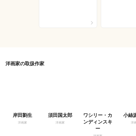
洋画家の取扱作家
岸田劉生
須田国太郎
ワシリー・カ
小絲
ンディンスキ
洋画家
洋画家
洋
ー
洋画家