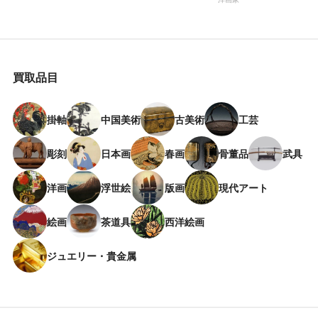
買取品目
掛軸
中国美術
古美術
工芸
彫刻
日本画
春画
骨董品
武具
洋画
浮世絵
版画
現代アート
絵画
茶道具
西洋絵画
ジュエリー・貴金属