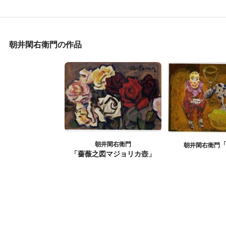
朝井閑右衛門の作品
朝井閑右衛門
朝井閑右衛門
「薔薇之図マジョリカ壺」