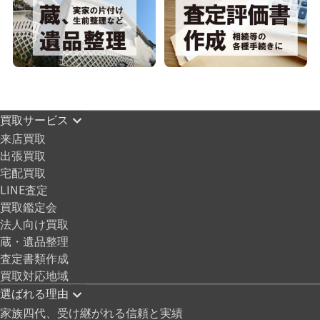
買取サービス
来店買取
出張買取
宅配買取
LINE査定
買取鑑定会
法人向け買取
蔵・遺品整理
査定書類作成
買取対応地域
選ばれる理由
家族四代、受け継がれる信頼と実績