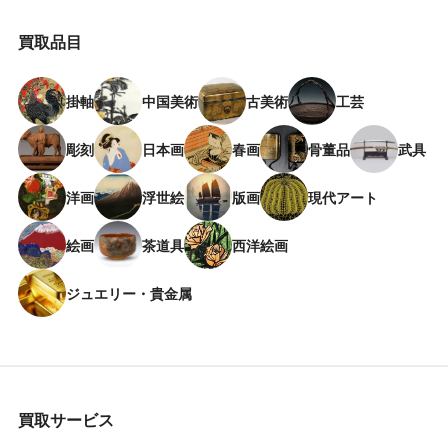
買取品目
掛軸
中国美術
古美術
工芸
彫刻
日本画
春画
骨董品
武具
洋画
浮世絵
版画
現代アート
絵画
茶道具
西洋絵画
ジュエリー・貴金属
買取サービス