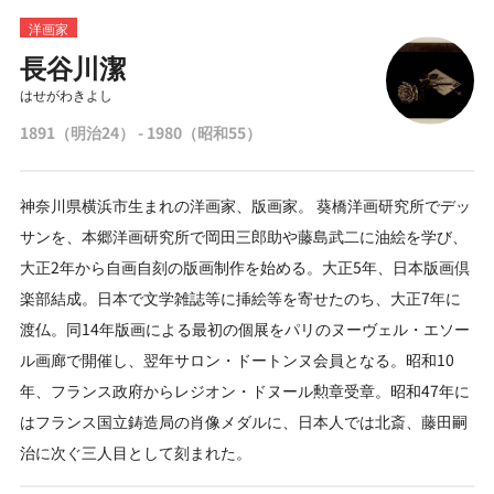
洋画家
長谷川潔
はせがわきよし
1891（明治24） - 1980（昭和55）
神奈川県横浜市生まれの洋画家、版画家。 葵橋洋画研究所でデッ
サンを、本郷洋画研究所で岡田三郎助や藤島武二に油絵を学び、
大正2年から自画自刻の版画制作を始める。大正5年、日本版画倶
楽部結成。日本で文学雑誌等に挿絵等を寄せたのち、大正7年に
渡仏。同14年版画による最初の個展をパリのヌーヴェル・エソー
ル画廊で開催し、翌年サロン・ドートンヌ会員となる。昭和10
年、フランス政府からレジオン・ドヌール勲章受章。昭和47年に
はフランス国立鋳造局の肖像メダルに、日本人では北斎、藤田嗣
治に次ぐ三人目として刻まれた。