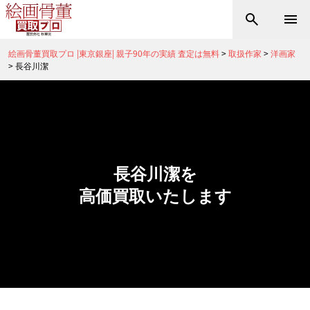
絵画骨董買取プロ |東京銀座| 親子90年の実績 査定は無料
>
取扱作家
>
洋画家
>
長谷川潔
長谷川潔を
高価買取いたします