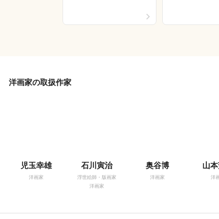
洋画家の取扱作家
児玉幸雄
石川寅治
奥谷博
山本
洋画家
浮世絵師・版画家
洋画家
洋
洋画家