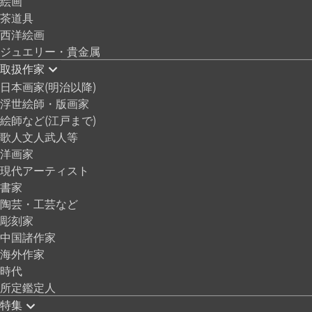
絵画
茶道具
西洋絵画
ジュエリー・貴金属
取扱作家
日本画家(明治以降)
浮世絵師・版画家
絵師など(江戸まで)
歌人文人武人等
洋画家
現代アーティスト
書家
陶芸・工芸など
彫刻家
中国諸作家
海外作家
時代
所定鑑定人
特集