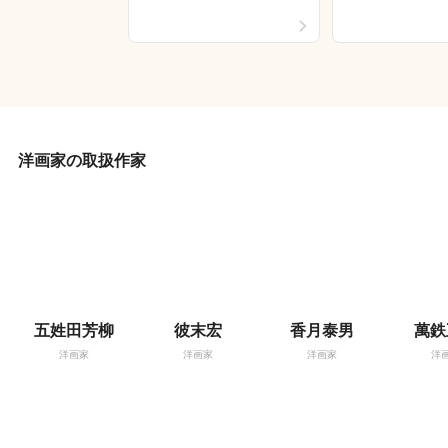
洋画家の取扱作家
五姓田芳柳
彼末宏
香月泰男
萬鉄
洋画家
洋画家
洋画家
洋