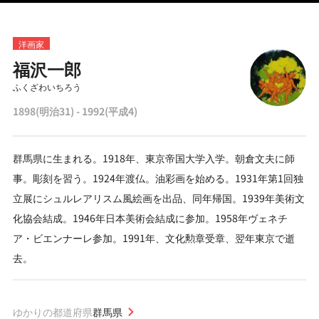
洋画家
福沢一郎
ふくざわいちろう
1898(明治31) - 1992(平成4)
群馬県に生まれる。1918年、東京帝国大学入学。朝倉文夫に師
事。彫刻を習う。1924年渡仏。油彩画を始める。1931年第1回独
立展にシュルレアリスム風絵画を出品、同年帰国。1939年美術文
化協会結成。1946年日本美術会結成に参加。1958年ヴェネチ
ア・ビエンナーレ参加。1991年、文化勲章受章、翌年東京で逝
去。
ゆかりの都道府県
群馬県