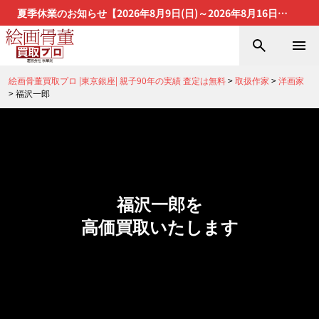
夏季休業のお知らせ【2026年8月9日(日)～2026年8月16日
(日)】
絵画骨董買取プロ |東京銀座| 親子90年の実績 査定は無料
>
取扱作家
>
洋画家
>
福沢一郎
福沢一郎を
高価買取いたします