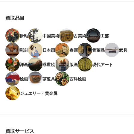
買取品目
掛軸
中国美術
古美術
工芸
彫刻
日本画
春画
骨董品
武具
洋画
浮世絵
版画
現代アート
絵画
茶道具
西洋絵画
ジュエリー・貴金属
買取サービス