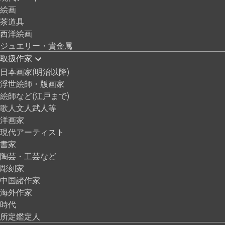
絵画
茶道具
西洋絵画
ジュエリー・貴金属
取扱作家
日本画家(明治以降)
浮世絵師・版画家
絵師など(江戸まで)
歌人文人武人等
洋画家
現代アーティスト
書家
陶芸・工芸など
彫刻家
中国諸作家
海外作家
時代
所定鑑定人