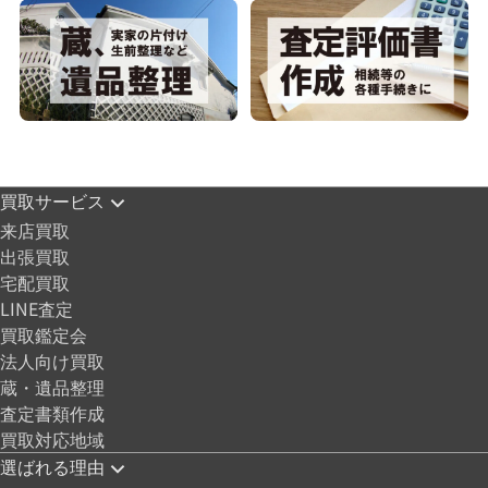
買取サービス
来店買取
出張買取
宅配買取
LINE査定
買取鑑定会
法人向け買取
蔵・遺品整理
査定書類作成
買取対応地域
選ばれる理由