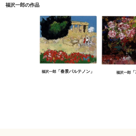
福沢一郎の作品
「春景パルテノン」
福沢一郎
「
福沢一郎