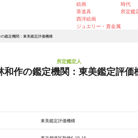
絵画
時代
茶道具
所定鑑
西洋絵画
ジュエリー・貴金属
作の鑑定機関：東美鑑定評価機構
所定鑑定人
林和作の鑑定機関：東美鑑定評価
東美鑑定評価機構
東京都港区新橋6-19-15