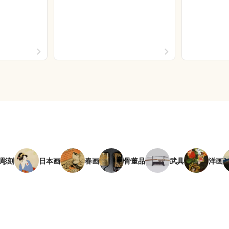
彫刻
日本画
春画
骨董品
武具
洋画