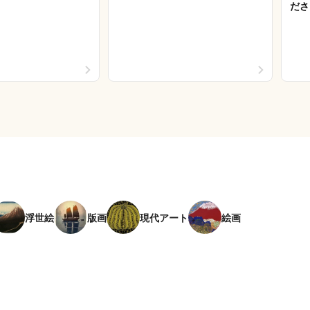
ださ
浮世絵
版画
現代アート
絵画