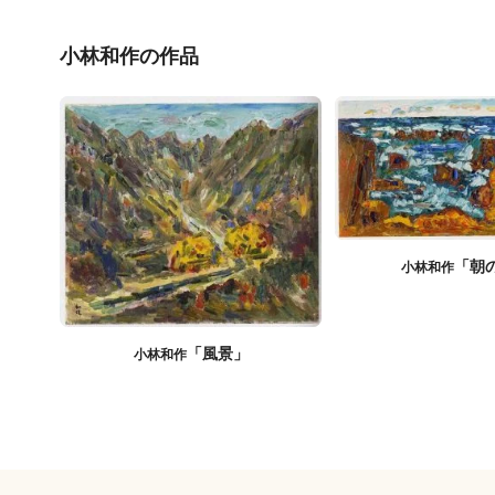
小林和作の作品
「朝
小林和作
「風景」
小林和作