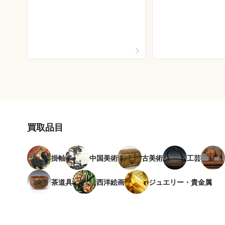
買取品目
掛軸
中国美術
古美術
工芸
茶道具
西洋絵画
ジュエリー・貴金属