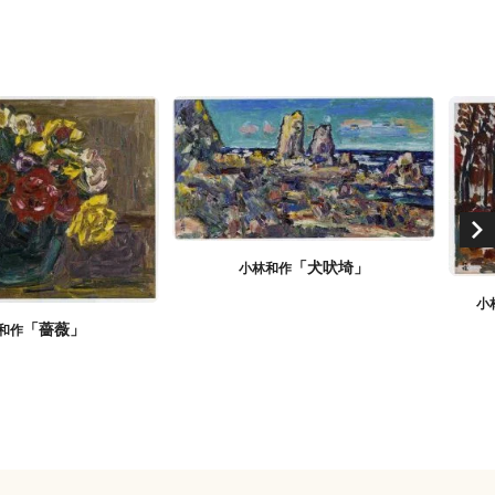
「犬吠埼」
小林和作
小
「薔薇」
和作