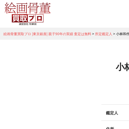
絵画骨董買取プロ |東京銀座| 親子90年の実績 査定は無料
>
所定鑑定人
>
小林和
小
鑑定人
住所