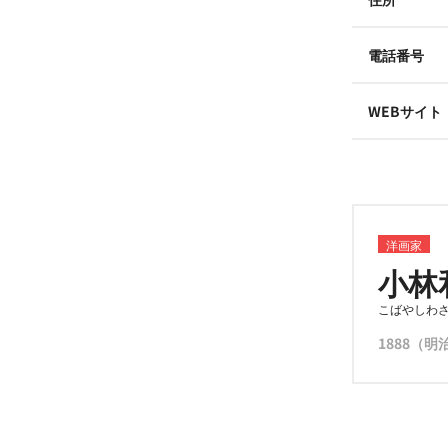
電話番号
WEBサイト
洋画家
小林
こばやしわ
1888（明治