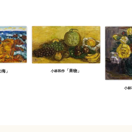
「果物」
の海」
小林和作
小林