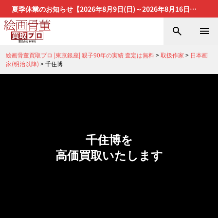
夏季休業のお知らせ【2026年8月9日(日)～2026年8月16日
(日)】
絵画骨董買取プロ |東京銀座| 親子90年の実績 査定は無料
>
取扱作家
>
日本画
家(明治以降)
>
千住博
千住博を
高価買取いたします