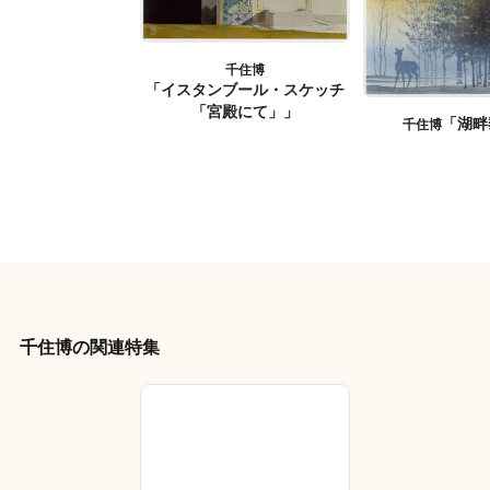
千住博
「イスタンブール・スケッチ
「宮殿にて」」
「湖畔
千住博
千住博の関連特集