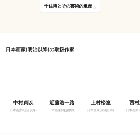
千住博とその芸術的遺産
日本画家(明治以降)の取扱作家
中村貞以
近藤浩一路
上村松篁
西村
日本画家(明治以降)
日本画家(明治以降)
日本画家(明治以降)
日本画家(