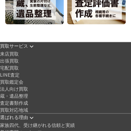
買取サービス
来店買取
出張買取
宅配買取
LINE査定
買取鑑定会
法人向け買取
蔵・遺品整理
査定書類作成
買取対応地域
選ばれる理由
家族四代、受け継がれる信頼と実績