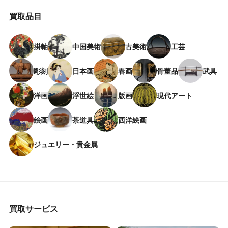
買取品目
掛軸
中国美術
古美術
工芸
彫刻
日本画
春画
骨董品
武具
洋画
浮世絵
版画
現代アート
絵画
茶道具
西洋絵画
ジュエリー・貴金属
買取サービス