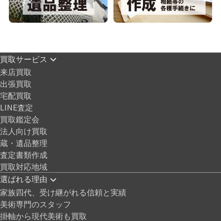
買取サービス
来店買取
出張買取
宅配買取
LINE査定
買取鑑定会
法人向け買取
蔵・遺品整理
査定書類作成
買取対応地域
選ばれる理由
家族四代、受け継がれる信頼と実績
美術専門のスタッフ
掛軸から現代美術も買取