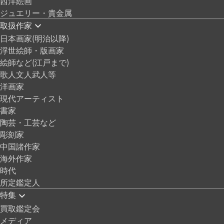
西洋絵画
ジュエリー・貴金属
取扱作家
日本画家(明治以降)
浮世絵師・版画家
絵師など(江戸まで)
歌人文人武人等
洋画家
現代アーティスト
書家
陶芸・工芸など
彫刻家
中国諸作家
海外作家
時代
所定鑑定人
特集
買取鑑定会
メディア