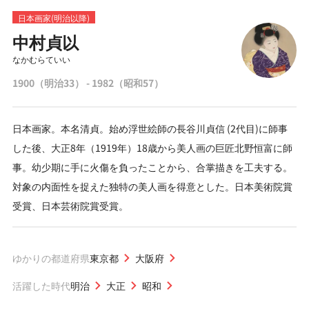
日本画家(明治以降)
中村貞以
なかむらていい
1900（明治33） - 1982（昭和57）
日本画家。本名清貞。始め浮世絵師の長谷川貞信 (2代目)に師事
した後、大正8年（1919年）18歳から美人画の巨匠北野恒富に師
事。幼少期に手に火傷を負ったことから、合掌描きを工夫する。
対象の内面性を捉えた独特の美人画を得意とした。日本美術院賞
受賞、日本芸術院賞受賞。
ゆかりの都道府県
東京都
大阪府
活躍した時代
明治
大正
昭和