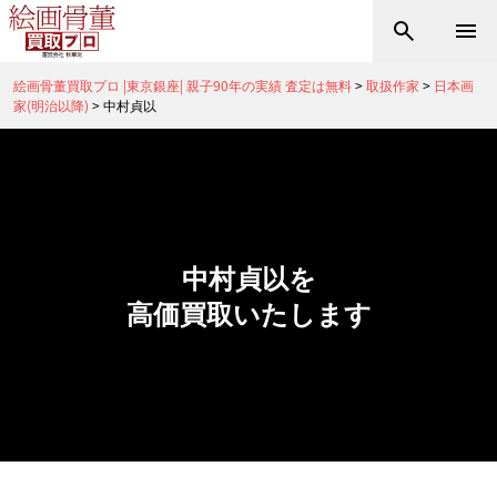
絵画骨董買取プロ |東京銀座| 親子90年の実績 査定は無料
>
取扱作家
>
日本画
家(明治以降)
>
中村貞以
中村貞以を
高価買取いたします