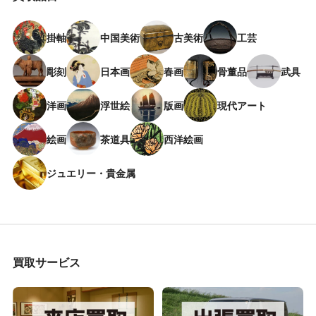
掛軸
中国美術
古美術
工芸
彫刻
日本画
春画
骨董品
武具
洋画
浮世絵
版画
現代アート
絵画
茶道具
西洋絵画
ジュエリー・貴金属
買取サービス