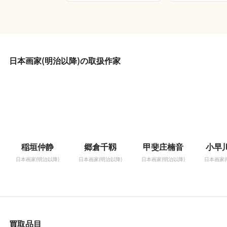
日本画家(明治以降)の取扱作家
稲垣仲静
郷倉千靱
甲斐庄楠音
小早
日本画家(明治以降)
日本画家(明治以降)
日本画家(明治以降)
日本画家(
買取品目