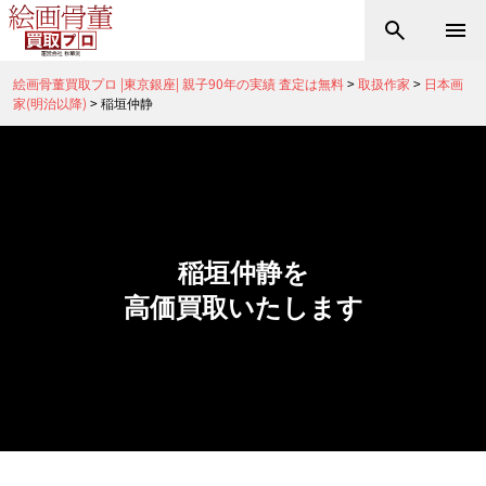
絵画骨董買取プロ |東京銀座| 親子90年の実績 査定は無料
>
取扱作家
>
日本画
家(明治以降)
>
稲垣仲静
稲垣仲静を
高価買取いたします