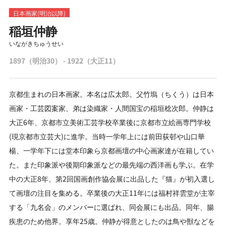
日本画家(明治以降)
稲垣仲静
いながきちゅうせい
1897（明治30） - 1922（大正11）
京都生まれの日本画家。本名は広太郎。父竹塢（ちくう）は日本
画家・工芸図案家、弟は染織家・人間国宝の稲垣稔次郎。仲静は
大正6年、京都市立美術工芸学校卒業後に京都市立絵画専門学校
(現京都市立芸大)に進学。当時一学年上には前田荻邨や山口華
楊、一学年下には堂本印象ら京都画壇の中心画家達が在籍してい
た。また印象派や後期印象派などの最先端の西洋画も学ぶ。在学
中の大正8年、第2回国画創作協会展に出品した『猫』が初入選し
て画壇の注目を集める。卒業後の大正11年には福村祥雲堂が主宰
する「九名会」のメンバーに選ばれ、同会展にも出品。同年、腸
疾患のため他界。享年25歳。仲静が得意としたのは鳥や獣などを