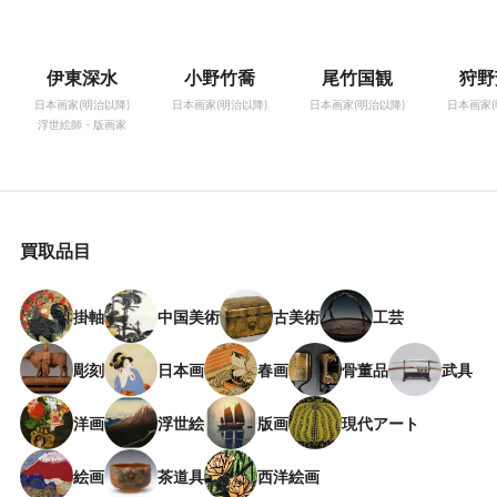
伊東深水
小野竹喬
尾竹国観
狩野
日本画家(明治以降)
日本画家(明治以降)
日本画家(明治以降)
日本画家(
浮世絵師・版画家
買取品目
掛軸
中国美術
古美術
工芸
彫刻
日本画
春画
骨董品
武具
洋画
浮世絵
版画
現代アート
絵画
茶道具
西洋絵画