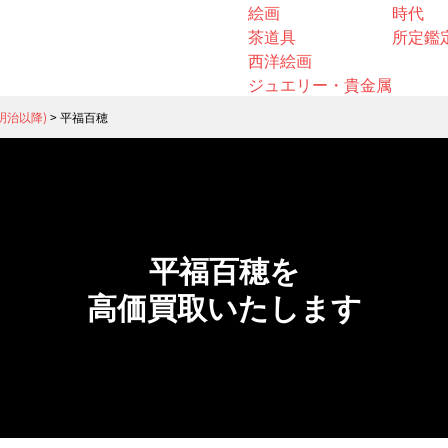
絵画
時代
茶道具
所定鑑
西洋絵画
ジュエリー・貴金属
明治以降)
>
平福百穂
平福百穂を
高価買取いたします