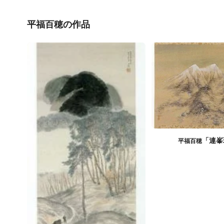
平福百穂の作品
「連峯
平福百穂