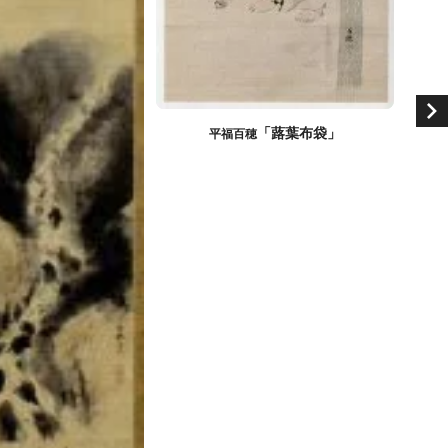
「蕗葉布袋」
平福百穂