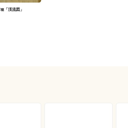
「渓流図」
百穂