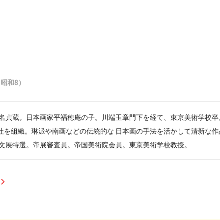
3（昭和8）
本名貞蔵。日本画家平福穂庵の子。川端玉章門下を経て、東京美術学校卒
社を組織。琳派や南画などの伝統的な 日本画の手法を活かして清新な作
 文展特選。帝展審査員。帝国美術院会員。東京美術学校教授。