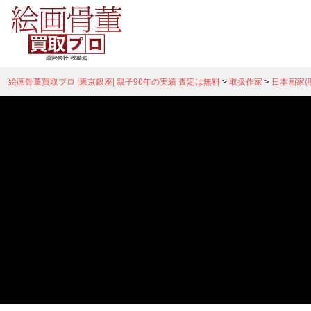
絵画骨董買取プロ |東京銀座| 親子90年の実績 査定は無料
>
取扱作家
>
日本画家(