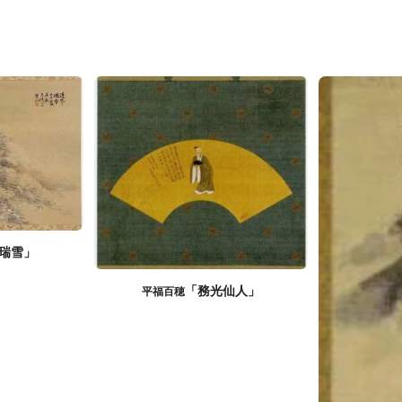
瑞雪」
「務光仙人」
平福百穂