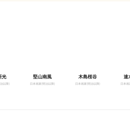
斯光
堅山南風
木島桜谷
速
治以降)
日本画家(明治以降)
日本画家(明治以降)
日本画