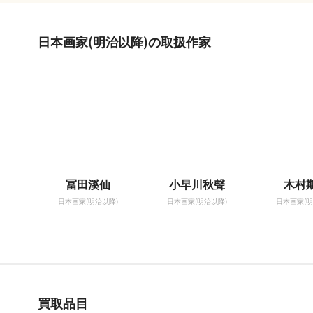
日本画家(明治以降)の取扱作家
冨田溪仙
小早川秋聲
木村
日本画家(明治以降)
日本画家(明治以降)
日本画家(明
買取品目