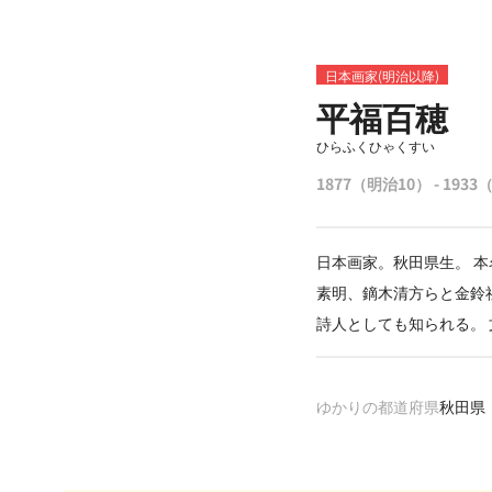
日本画家(明治以降)
平福百穂
ひらふくひゃくすい
1877（明治10） - 193
日本画家。秋田県生。 
素明、鏑木清方らと金鈴
詩人としても知られる。
ゆかりの都道府県
秋田県