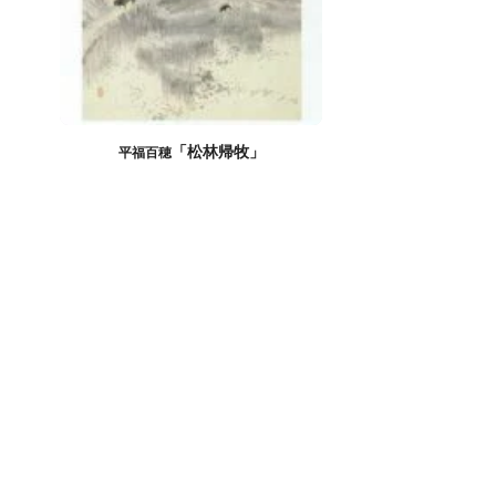
「松林帰牧」
平福百穂