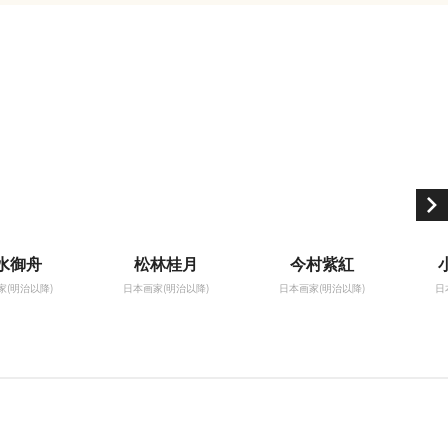
水御舟
松林桂月
今村紫紅
家(明治以降)
日本画家(明治以降)
日本画家(明治以降)
日