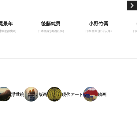
尾景年
後藤純男
小野竹喬
家(明治以降)
日本画家(明治以降)
日本画家(明治以降)
日
浮世絵
版画
現代アート
絵画