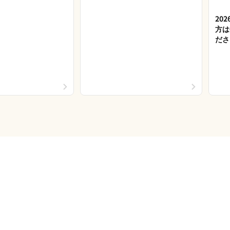
20
方は
ださ