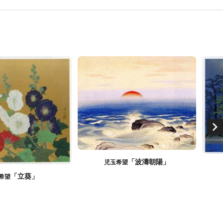
「波濤朝陽」
児玉希望
「立葵」
希望