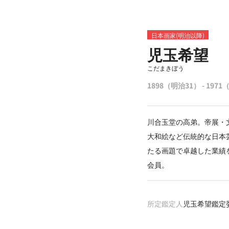
日本画家(明治以降)
児玉希望
こだまきぼう
1898（明治31） - 197
川合玉堂の高弟。帝展・
大和絵など伝統的な日本
たる画題で卓越した業績
会員。
所定鑑定人
児玉希望鑑定