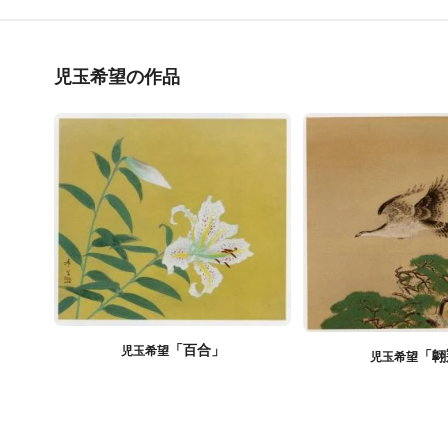
児玉希望の作品
「百合」
児玉希望
「翺
児玉希望