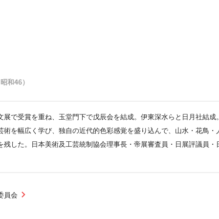
1（昭和46）
文展で受賞を重ね、玉堂門下で戊辰会を結成。伊東深水らと日月社結成
芸術を幅広く学び、独自の近代的色彩感覚を盛り込んで、山水・花鳥・
を残した。日本美術及工芸統制協会理事長・帝展審査員・日展評議員・
委員会