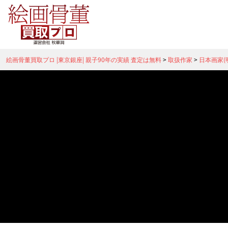
絵画骨董買取プロ |東京銀座| 親子90年の実績 査定は無料
>
取扱作家
>
日本画家(