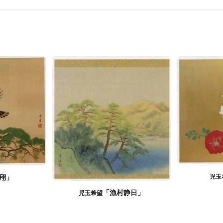
児玉
翔」
「漁村静日」
児玉希望