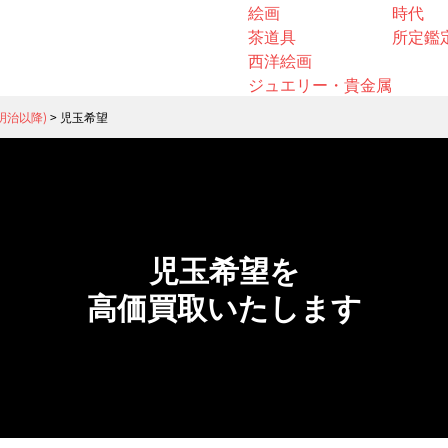
絵画
時代
茶道具
所定鑑
西洋絵画
ジュエリー・貴金属
明治以降)
>
児玉希望
児玉希望を
高価買取いたします