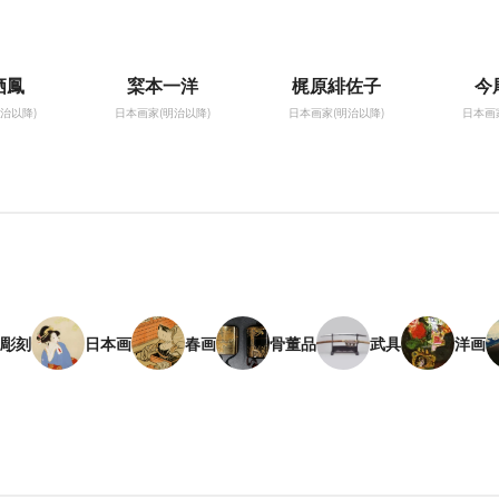
栖鳳
梥本一洋
梶原緋佐子
今
治以降)
日本画家(明治以降)
日本画家(明治以降)
日本画
彫刻
日本画
春画
骨董品
武具
洋画