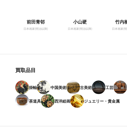
前田青邨
小山硬
竹内
日本画家(明治以降)
日本画家(明治以降)
日本画家(明
買取品目
掛軸
中国美術
古美術
工芸
茶道具
西洋絵画
ジュエリー・貴金属