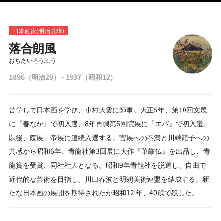
日本画家(明治以降)
落合朗風
おちあいろうふう
1896（明治29） - 1937（昭和12）
苦学して日本画を学び、小村大雲に師事。大正5年、第10回文展
に『春なが』で初入選、8年再興第6回院展に『エバ』で初入選。
以後、院展、帝展に連続入選する。官展への不満と川端龍子への
共感から昭和6年、青龍社第3回展に大作『華厳仏』を出品し、青
龍賞を受賞、同社社人となる。昭和9年青龍社を脱退し、自由で
近代的な芸術を目指し、川口春波と明朗美術連盟を結成する。新
たな日本画の展開を期待されたが昭和12 年、40歳で歿した。