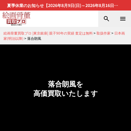
夏季休業のお知らせ【2026年8月9日(日)～2026年8月16日
(日)】
絵画骨董買取プロ |東京銀座| 親子90年の実績 査定は無料
>
取扱作家
>
日本画
家(明治以降)
>
落合朗風
落合朗風を
高価買取いたします