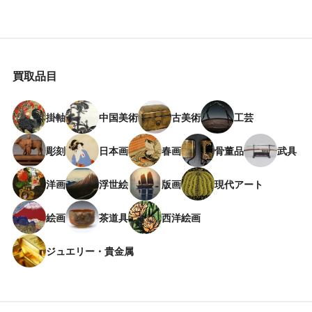
買取品目
掛軸
中国美術
古美術
工芸
彫刻
日本画
春画
骨董品
武具
洋画
浮世絵
版画
現代アート
絵画
茶道具
西洋絵画
ジュエリー・貴金属