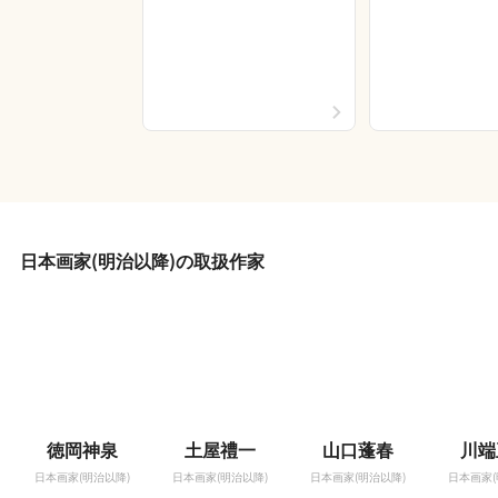
日本画家(明治以降)の取扱作家
徳岡神泉
土屋禮一
山口蓬春
川端
日本画家(明治以降)
日本画家(明治以降)
日本画家(明治以降)
日本画家(