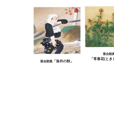
落合朗
「常春花(とき
「洛外の秋」
落合朗風