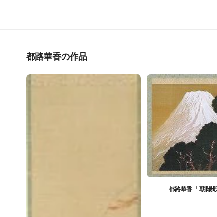
都路華香の作品
「朝陽
都路華香