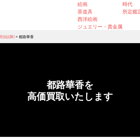
絵画
時代
茶道具
所定鑑
西洋絵画
ジュエリー・貴金属
明治以降)
>
都路華香
都路華香を
高価買取いたします