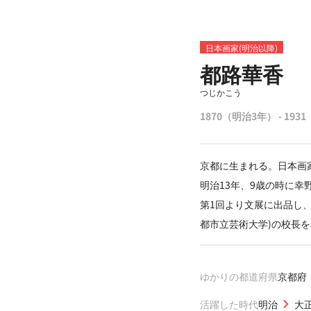
日本画家(明治以降)
都路華香
つじかこう
1870（明治3年） - 19
京都に生まれる。日本画
明治13年、9歳の時に幸
第1回より文展に出品し
都市立芸術大学)の校長
ゆかりの都道府県
京都府
活躍した時代
明治
大