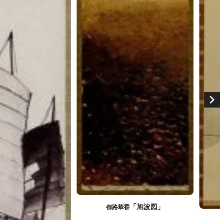
「旭波図」
都路華香