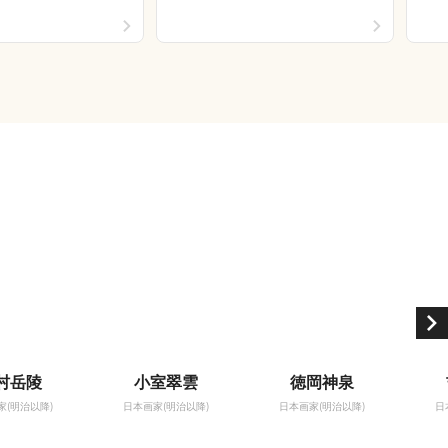
村岳陵
小室翠雲
徳岡神泉
家(明治以降)
日本画家(明治以降)
日本画家(明治以降)
日