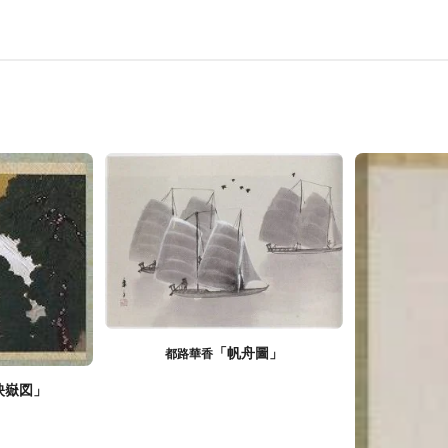
「帆舟圖」
都路華香
映嶽図」