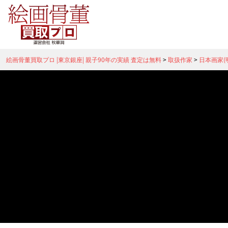
絵画骨董買取プロ |東京銀座| 親子90年の実績 査定は無料
>
取扱作家
>
日本画家(