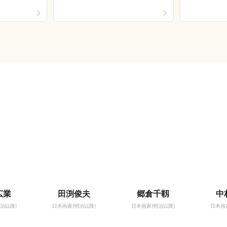
広業
田渕俊夫
郷倉千靱
中
治以降)
日本画家(明治以降)
日本画家(明治以降)
日本画