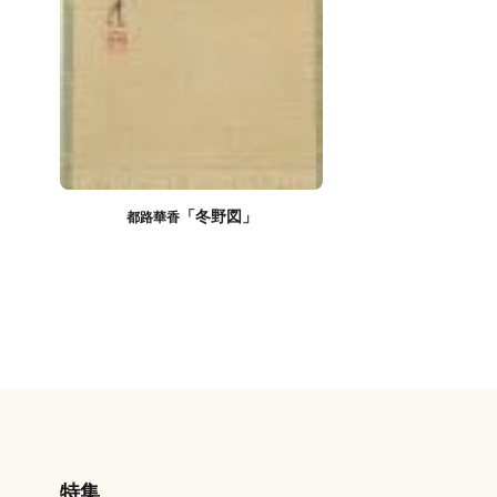
「冬野図」
都路華香
特集