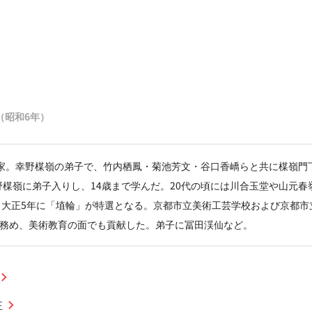
31（昭和6年）
家。幸野楳嶺の弟子で、竹内栖鳳・菊池芳文・谷口香嶠らと共に楳嶺門
野楳嶺に弟子入りし、14歳まで学んだ。20代の頃には川合玉堂や山元
、大正5年に「埴輪」が特選となる。京都市立美術工芸学校および京都市
を務め、美術教育の面でも貢献した。弟子に冨田渓仙など。
正