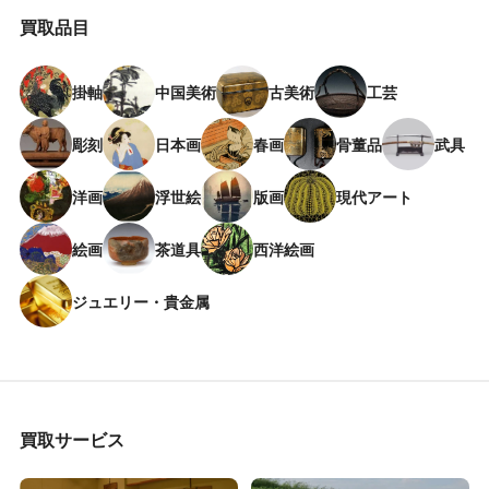
買取品目
掛軸
中国美術
古美術
工芸
彫刻
日本画
春画
骨董品
武具
洋画
浮世絵
版画
現代アート
絵画
茶道具
西洋絵画
ジュエリー・貴金属
買取サービス