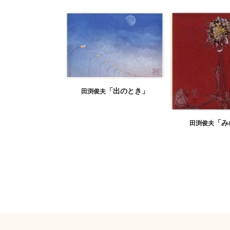
「出のとき」
田渕俊夫
「み
田渕俊夫