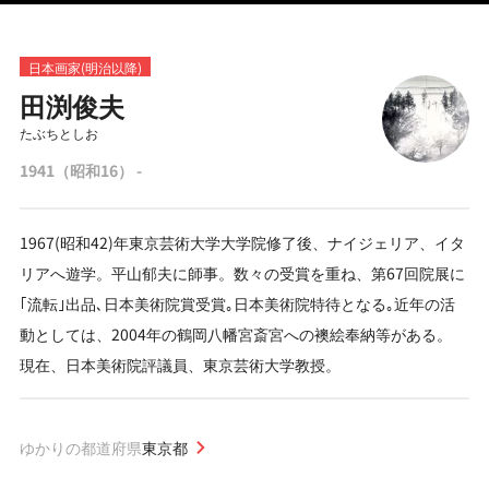
日本画家(明治以降)
田渕俊夫
たぶちとしお
1941（昭和16） -
1967(昭和42)年東京芸術大学大学院修了後、ナイジェリア、イタ
リアへ遊学。平山郁夫に師事。数々の受賞を重ね、第67回院展に
｢流転｣出品､日本美術院賞受賞｡日本美術院特待となる｡近年の活
動としては、2004年の鶴岡八幡宮斎宮への襖絵奉納等がある。
現在、日本美術院評議員、東京芸術大学教授。
ゆかりの都道府県
東京都