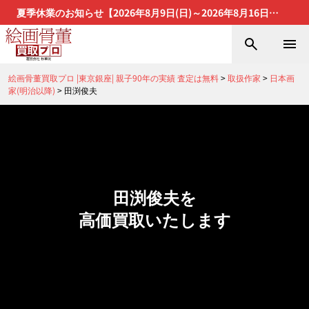
夏季休業のお知らせ【2026年8月9日(日)～2026年8月16日
(日)】
絵画骨董買取プロ |東京銀座| 親子90年の実績 査定は無料
>
取扱作家
>
日本画
家(明治以降)
>
田渕俊夫
田渕俊夫を
高価買取いたします