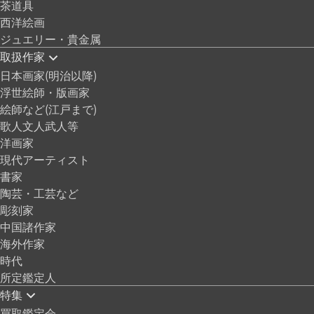
茶道具
西洋絵画
ジュエリー・貴金属
取扱作家
日本画家(明治以降)
浮世絵師・版画家
絵師など(江戸まで)
歌人文人武人等
洋画家
現代アーティスト
書家
陶芸・工芸など
彫刻家
中国諸作家
海外作家
時代
所定鑑定人
特集
買取鑑定会