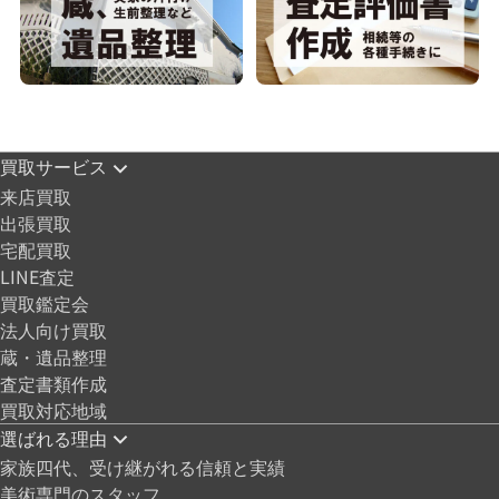
買取サービス
来店買取
出張買取
宅配買取
LINE査定
買取鑑定会
法人向け買取
蔵・遺品整理
査定書類作成
買取対応地域
選ばれる理由
家族四代、受け継がれる信頼と実績
美術専門のスタッフ