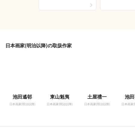
日本画家(明治以降)の取扱作家
池田遙邨
東山魁夷
土屋禮一
池田
日本画家(明治以降)
日本画家(明治以降)
日本画家(明治以降)
日本画家(