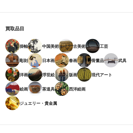
買取品目
掛軸
中国美術
古美術
工芸
彫刻
日本画
春画
骨董品
武具
洋画
浮世絵
版画
現代アート
絵画
茶道具
西洋絵画
ジュエリー・貴金属