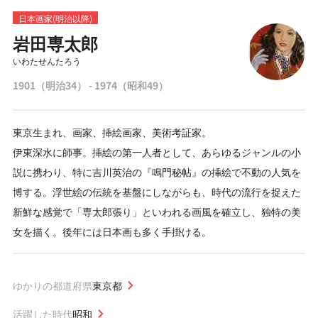
日本画家(明治以降)
岩田専太郎
いわたせんたろう
1901（明治34） - 1974（昭和49）
東京生まれ、画家、挿絵画家、美術考証家。
伊東深水に師事。挿絵の第一人者として、あらゆるジャンルの小
説に携わり、特に吉川英治の『鳴門秘帖』の挿絵で不動の人気を
博する。浮世絵の伝統を基盤にしながらも、時代の流行を捉えた
新鮮な感覚で「専太郎張り」といわれる画風を確立し、独特の美
女を描く。後年には日本画も多く手掛ける。
ゆかりの都道府県
東京都
活躍した時代
昭和