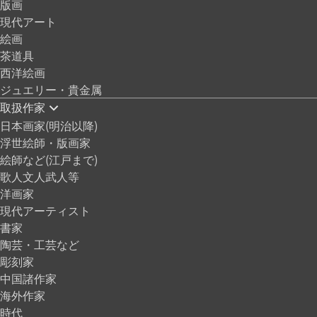
版画
現代アート
絵画
茶道具
西洋絵画
ジュエリー・貴金属
取扱作家
日本画家(明治以降)
浮世絵師・版画家
絵師など(江戸まで)
歌人文人武人等
洋画家
現代アーティスト
書家
陶芸・工芸など
彫刻家
中国諸作家
海外作家
時代