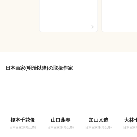
日本画家(明治以降)の取扱作家
榎本千花俊
山口蓬春
加山又造
大林
日本画家(明治以降)
日本画家(明治以降)
日本画家(明治以降)
日本画家(