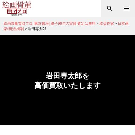
絵画骨董買取プロ |東京銀座| 親子90年の実績 査定は無料
>
取扱作家
>
日本画
家(明治以降)
>
岩田専太郎
岩田専太郎を
高価買取いたします