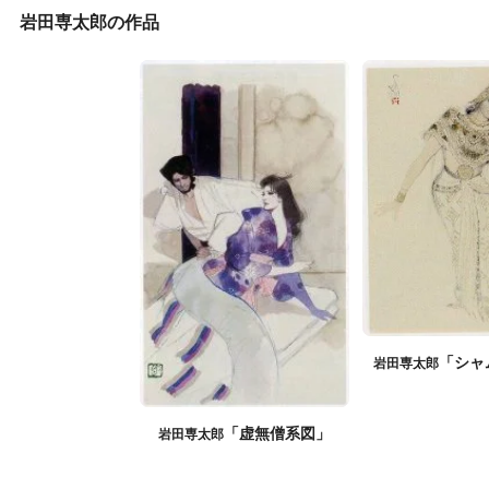
岩田専太郎の作品
「シャ
岩田専太郎
「虚無僧系図」
岩田専太郎