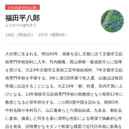
日本画家(明治以降)
福田平八郎
ふくだへいはちろう
1892（明治25） - 1974（昭和49）
大分県に生まれる。明治43年、画家を志し京都に出て京都市立絵
画専門学校別科に入学。竹内栖鳳・西山翠嶂・菊池契月らに指導
を受ける。大正4年京都市立美術工芸学校絵画科、7年京都市立絵
画専門学校を卒業する。8年に第1回帝展で初入選、以後ほぼ毎回
帝展に出品することになる。大正10年「鯉」特選、宮内庁買い上
げとなる。13年母校市立絵画専門学校の助教授となり昭和11年に
教授となるが翌年辞任する。この間3度中国を訪れる。昭和5年、
中村岳陵や木村荘八、山口蓬春らと六潮会結成。九名会、春虹会
に参加。徹底した写生を基に清明な色彩による簡潔で抽象的な作
品を発表、詩情豊かなモダンで斬新な構図で近代日本画に新風を