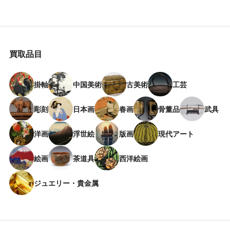
買取品目
掛軸
中国美術
古美術
工芸
彫刻
日本画
春画
骨董品
武具
洋画
浮世絵
版画
現代アート
絵画
茶道具
西洋絵画
ジュエリー・貴金属