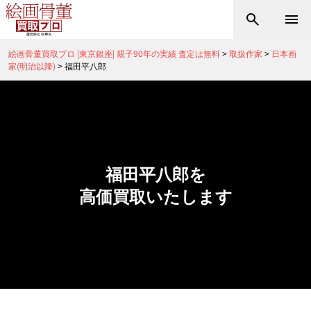
絵画骨董買取プロ |東京銀座| 親子90年の実績 査定は無料
>
取扱作家
>
日本画
家(明治以降)
>
福田平八郎
福田平八郎を
高価買取いたします