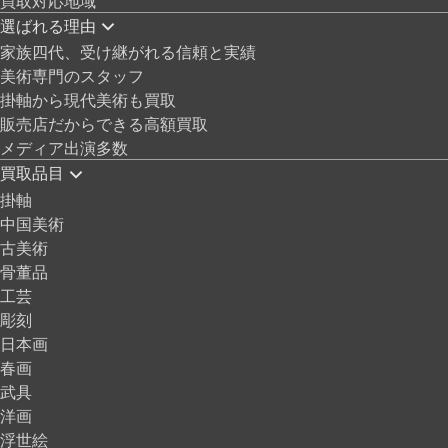
選ばれる理由
家族四代、受け継がれる信頼と実績
美術専門のスタッフ
掛軸から現代美術も買取
販売店だからできる高額買取
メディア出演多数
買取品目
掛軸
中国美術
古美術
骨董品
工芸
彫刻
日本画
春画
武具
洋画
浮世絵