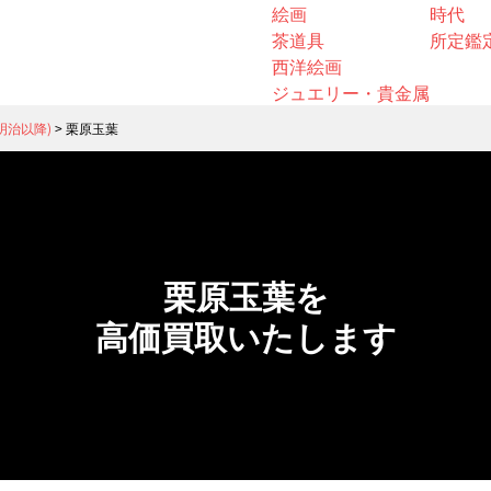
絵画
時代
茶道具
所定鑑
西洋絵画
ジュエリー・貴金属
明治以降)
>
栗原玉葉
栗原玉葉を
高価買取いたします