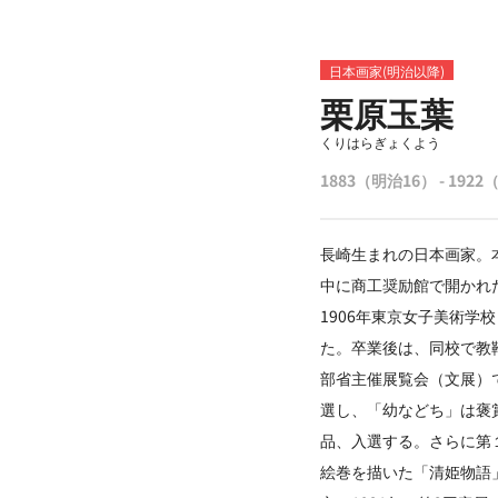
日本画家(明治以降)
栗原玉葉
くりはらぎょくよう
1883（明治16） - 192
長崎生まれの日本画家。
中に商工奨励館で開かれ
1906年東京女子美術
た。卒業後は、同校で教
部省主催展覧会（文展）
選し、「幼などち」は褒
品、入選する。さらに第
絵巻を描いた「清姫物語