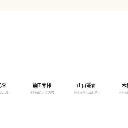
元宋
前田青邨
山口蓬春
木
治以降)
日本画家(明治以降)
日本画家(明治以降)
日本画