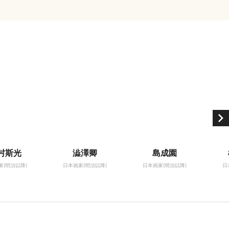
村斯光
澁澤卿
島成園
家(明治以降)
日本画家(明治以降)
日本画家(明治以降)
日