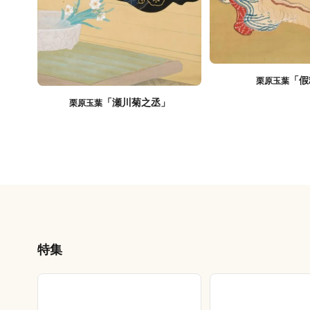
「假
栗原玉葉
「瀬川菊之丞」
栗原玉葉
特集