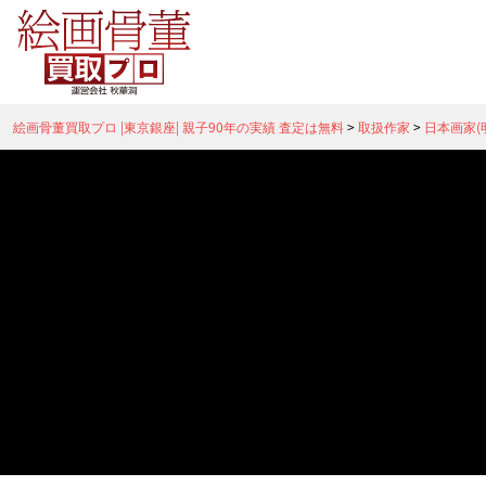
絵画骨董買取プロ |東京銀座| 親子90年の実績 査定は無料
>
取扱作家
>
日本画家(