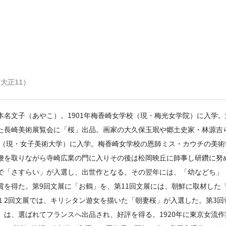
2（大正11）
本名文子（あやこ）。1901年梅香崎女学校（現・梅光女学院）に入学
た長崎美術展覧会に「桜」出品。画家の大久保玉珉や郷土史家・林源吉
学校（現・女子美術大学）に入学。梅香崎女学校の恩師ミス・カウチの美
鞭を取りながら寺崎広業の門に入りその後は松岡映丘に師事し研鑽に努め
で「さすらい」が入選し、出世作となる。その翌年には、「幼などち」
賞を得た。第9回文展に「お鶴」を、第11回文展には、朝鮮に取材した
１2回文展では、キリシタン遊女を描いた「朝妻桜」が入選した。第3回
」は、選ばれてフランスへ出品され、好評を得る。1920年に東京女流