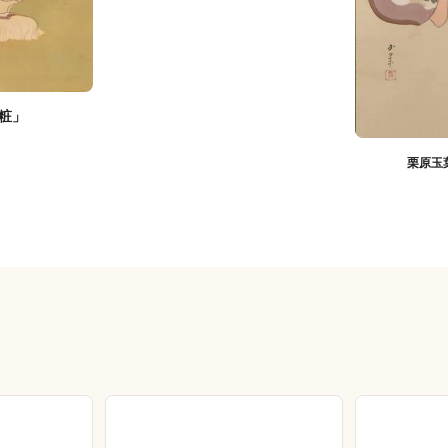
粧」
栗原玉