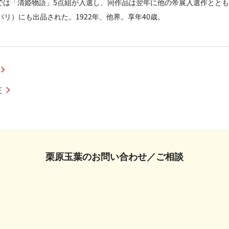
帝展では「清姫物語」5点組が入選し、同作品は翌年に他の帝展入選作とと
リ）にも出品された。1922年、他界。享年40歳。
正
栗原玉葉の
お問い合わせ／ご相談