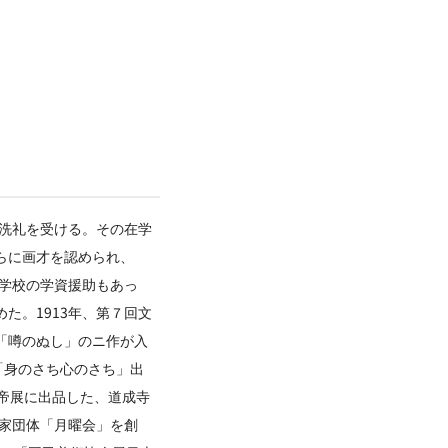
。洗礼を受ける。その在学
らに画才を認められ、
術学校の学資援助もあっ
た。1913年、第７回文
「噂のぬし」のニ作が入
「身のさち心のさち」出
帝展に出品した、道成寺
作家団体「月曜会」を創