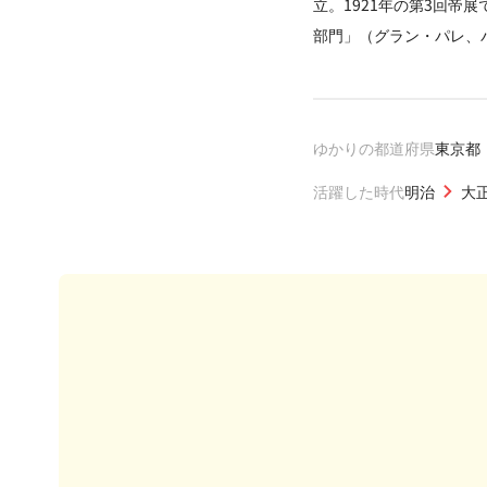
立。1921年の第3回
部門」（グラン・パレ、パ
ゆかりの都道府県
東京都
活躍した時代
明治
大