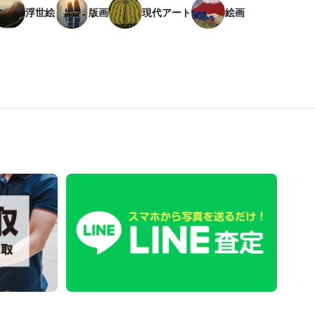
浮世絵
版画
現代アート
絵画