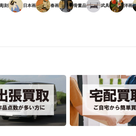
彫刻
日本画
春画
骨董品
武具
洋画