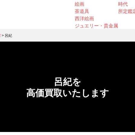
絵画
時代
茶道具
所定鑑
西洋絵画
ジュエリー・貴金属
家
>
呂紀
呂紀を
高価買取いたします