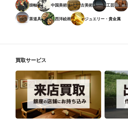
掛軸
中国美術
古美術
工芸
茶道具
西洋絵画
ジュエリー・貴金属
買取サービス