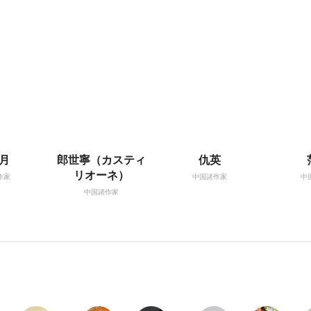
月
郎世寧（カスティ
仇英
リオーネ）
作家
中国諸作家
中
中国諸作家