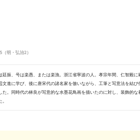
505（明・弘治2）
は廷振、号は楽愚、または楽漁。浙江省寧波の人。孝宗年間、仁智殿に
辺文進に学び、後に唐宋代の諸名家を倣いながら、工筆と写意法を結び
した。同時代の林良が写意的な水墨花鳥画を描いたのに対し、装飾的な
た。