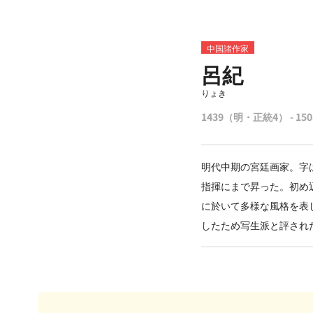
中国諸作家
呂紀
りょき
1439（明・正統4） - 1
明代中期の宮廷画家。字
指揮にまで昇った。初め
に於いて多様な風格を表
したため写生派と評され