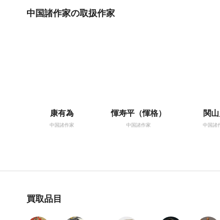
中国諸作家の取扱作家
康有為
惲寿平（惲格）
関山
中国諸作家
中国諸作家
中国諸
買取品目