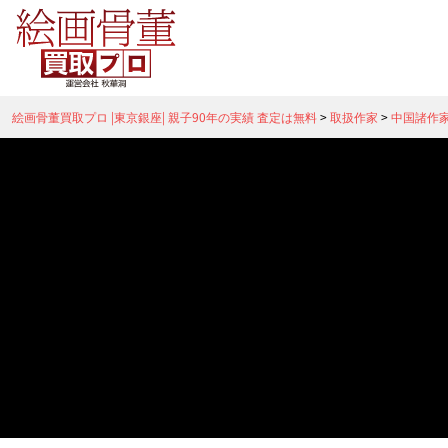
絵画骨董買取プロ |東京銀座| 親子90年の実績 査定は無料
>
取扱作家
>
中国諸作