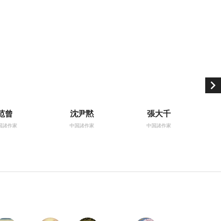
范曾
沈尹黙
張大千
国諸作家
中国諸作家
中国諸作家