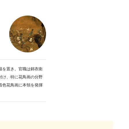
籍を置き、官職は錦衣衛
付け、特に花鳥画の分野
着色花鳥画に本領を発揮