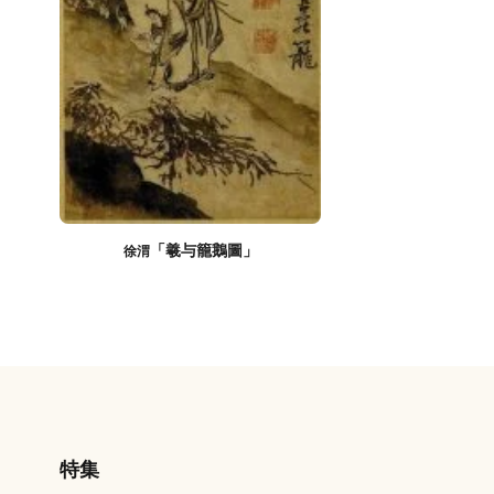
「羲与籠鵝圖」
徐渭
特集