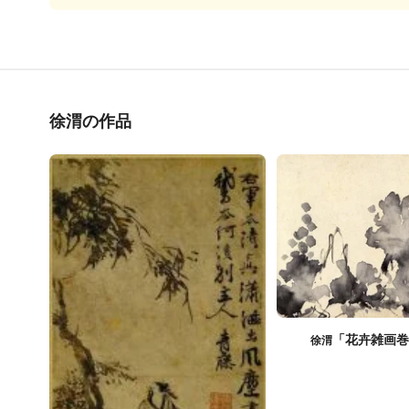
徐渭の作品
「花卉雑画
徐渭