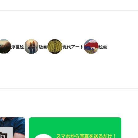
浮世絵
版画
現代アート
絵画