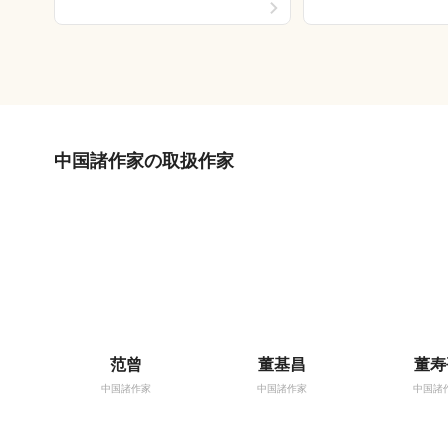
中国諸作家の取扱作家
范曾
董基昌
董寿
中国諸作家
中国諸作家
中国諸