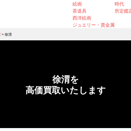
絵画
時代
茶道具
所定鑑
西洋絵画
ジュエリー・貴金属
家
>
徐渭
徐渭を
高価買取いたします