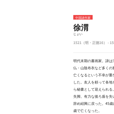
中国諸作家
徐渭
じょい
1521（明・正徳16） - 
明代末期の書画家。諱は
仏・山陰布衣など多くの
亡くなるという不幸が重
した。友人を頼って各地
ら秘書として迎えられる
失脚。有力な後ろ盾を失
辞め紹興に戻った。45
歳で亡くなった。