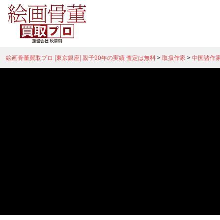
絵画骨董買取プロ |東京銀座| 親子90年の実績 査定は無料
>
取扱作家
>
中国諸作