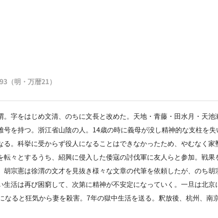
1593（明・万暦21）
渭。字をはじめ文清、のちに文長と改めた。天地・青藤・田水月・天池
雅号を持つ。浙江省山陰の人。14歳の時に義母が没し精神的な支柱を失
なる。科挙に受からず役人になることはできなかったため、やむなく家
を転々とするうち、紹興に侵入した倭寇の討伐軍に友人らと参加。戦果
。胡宗憲は徐渭の文才を見抜き様々な文章の代筆を依頼したが、のち胡
い生活は再び困窮して、次第に精神が不安定になっていく。一旦は北京
歳になると狂気から妻を殺害。7年の獄中生活を送る。釈放後、杭州、南京