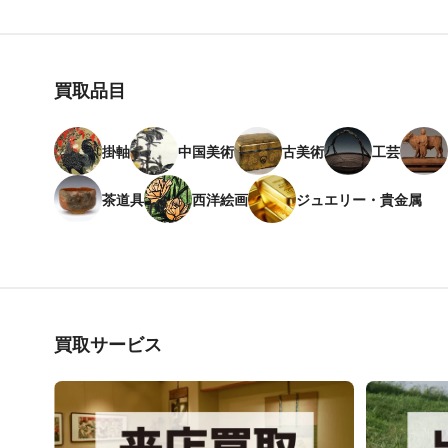
買取品目
掛軸
中国美術
古美術
工芸
茶道具
西洋絵画
ジュエリー・貴金属
買取サービス