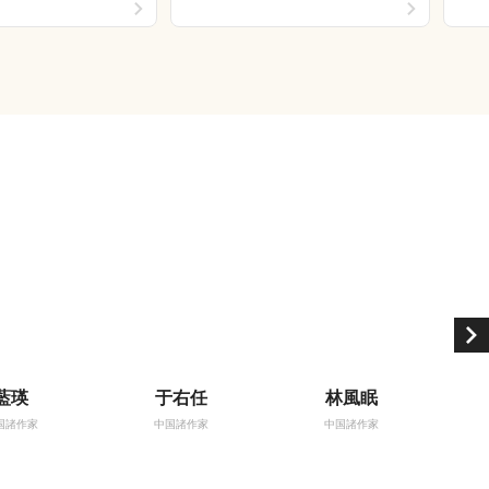
藍瑛
于右任
林風眠
国諸作家
中国諸作家
中国諸作家