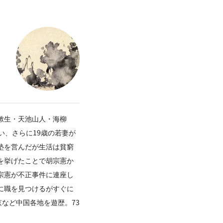
漱生・天池山人・海柳
い、さらに19歳の若妻が
塾を営んだが生活は貧窮
を挙げたことで胡宗憲か
宗憲が不正事件に連座し
に職を見つけるがすぐに
など中国各地を遊歴。73