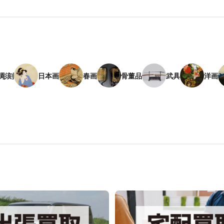
彫刻
日本画
春画
骨董品
武具
洋画