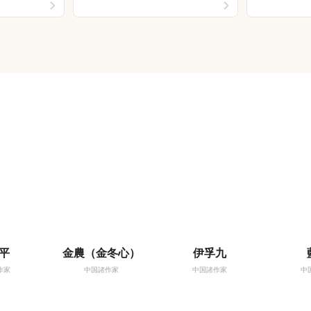
平
金農（金冬心）
伊孚九
作家
中国諸作家
中国諸作家
中