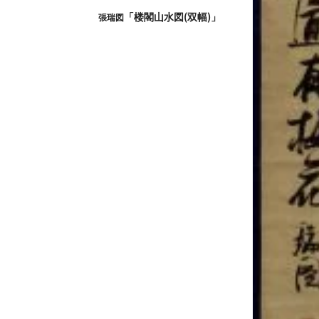
「楼閣山水図(双幅)」
張瑞図