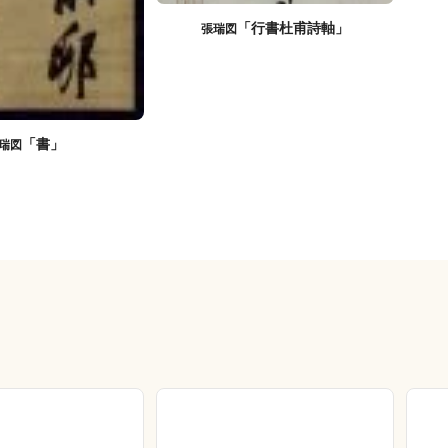
「行書杜甫詩軸」
張瑞図
「書」
瑞図