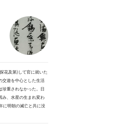
探花及第)して官に就いた
の交遊を中心とした生活
は珍重されなかった。日
因み、水星の生まれ変わ
)年に明朝の滅亡と共に没