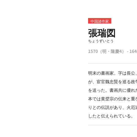
中国諸作家
張瑞図
ちょうずいとう
1570（明・隆慶4） - 16
明末の書画家。字は長公
が、宦官魏忠賢を巡る政
を送った。書画共に優れ
本では黄檗宗の伝来と重
りとの伝説があり、火厄逃
したと伝えられている。