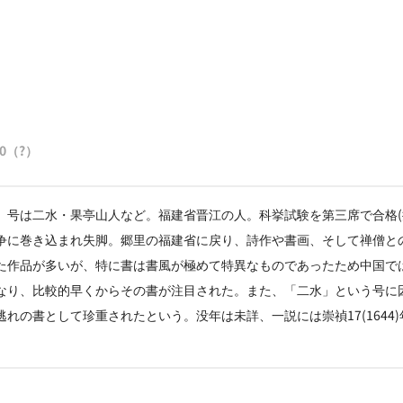
40（?）
、号は二水・果亭山人など。福建省晋江の人。科挙試験を第三席で合格(
争に巻き込まれ失脚。郷里の福建省に戻り、詩作や書画、そして禅僧と
た作品が多いが、特に書は書風が極めて特異なものであったため中国で
なり、比較的早くからその書が注目された。また、「二水」という号に
れの書として珍重されたという。没年は未詳、一説には崇禎17(1644