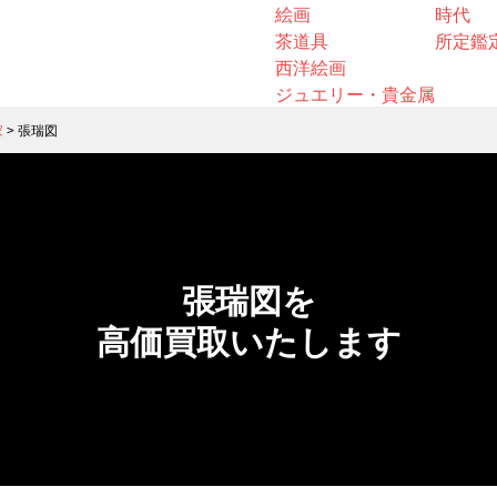
絵画
時代
茶道具
所定鑑
西洋絵画
ジュエリー・貴金属
家
>
張瑞図
張瑞図を
高価買取いたします