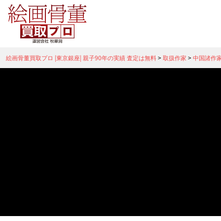
絵画骨董買取プロ |東京銀座| 親子90年の実績 査定は無料
>
取扱作家
>
中国諸作