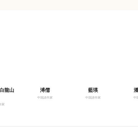
白龍山
溥儒
藍瑛
）
中国諸作家
中国諸作家
中
作家