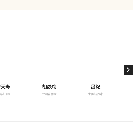
潘天寿
胡鉄梅
呂紀
国諸作家
中国諸作家
中国諸作家