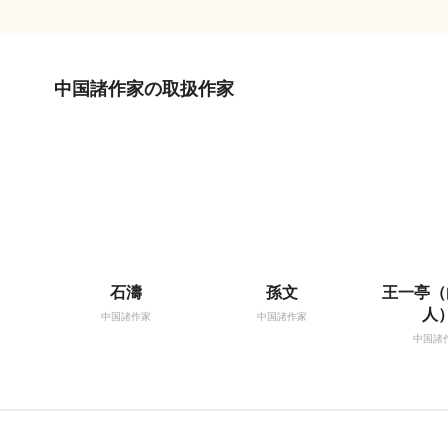
中国諸作家の取扱作家
石濤
孫文
王一亭（
人
中国諸作家
中国諸作家
中国諸