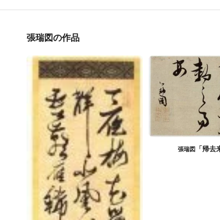
張瑞図の作品
「帰去
張瑞図