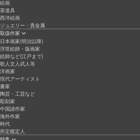
絵画
茶道具
西洋絵画
ジュエリー・貴金属
取扱作家
日本画家(明治以降)
浮世絵師・版画家
絵師など(江戸まで)
歌人文人武人等
洋画家
現代アーティスト
書家
陶芸・工芸など
彫刻家
中国諸作家
海外作家
時代
所定鑑定人
特集