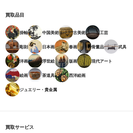
買取品目
掛軸
中国美術
古美術
工芸
彫刻
日本画
春画
骨董品
武具
洋画
浮世絵
版画
現代アート
絵画
茶道具
西洋絵画
ジュエリー・貴金属
買取サービス