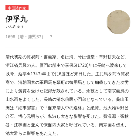
中国諸作家
伊孚九
いふきゅう
1698（清・康煕37） - ？
清代初期の貿易商・書画家。名は海。号は也堂・莘野耕夫など。
浙江省呉興の人。厦門の船主で享保5(1720)年に長崎へ渡来して
以降、延享4(1747)年までに6度ほど来日した。主に馬を商う貿易
商で、清朝国禁の軍用馬を幕府の御用馬として舶載してきた功労
により褒賞を受けた記録が残されている。余技として南宗画風の
山水画をよくした。長崎の清水伯民が門弟となっている。桑山玉
洲は『絵事鄙言』で「舶來清人中の逸格」と絶賛。池大雅や野呂
介石、悟心元明らが、私淑し大きな影響を受けた。費漢源・張秋
谷・江稼圃と並んで来舶四大家と呼ばれている。南宗画を伝え、
池大雅らに影響をあたえた。