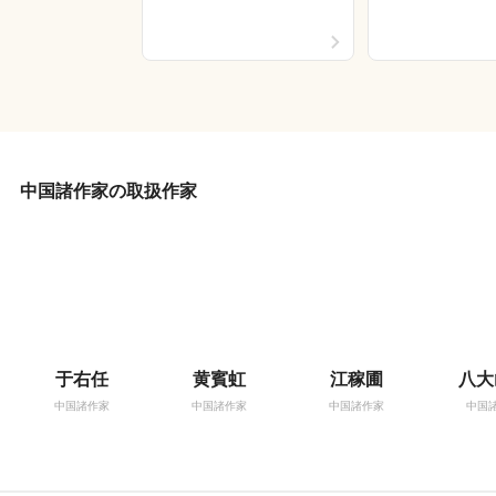
中国諸作家の取扱作家
于右任
黄賓虹
江稼圃
八大
中国諸作家
中国諸作家
中国諸作家
中国