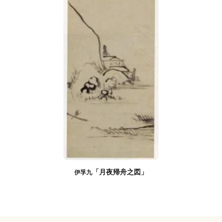
「月夜帰舟之図」
伊孚九