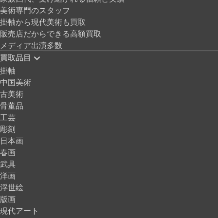
美術専門のスタッフ
掛軸から現代美術も買取
販売店だからできる高額買取
メディア出演多数
買取品目
掛軸
中国美術
古美術
骨董品
工芸
彫刻
日本画
春画
武具
洋画
浮世絵
版画
現代アート