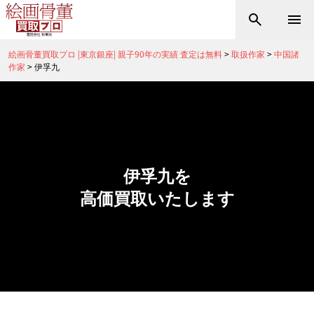
絵画骨董買取プロ |東京銀座| 親子90年の実績 査定は無料
>
取扱作家
>
中国諸
作家
>
伊孚九
伊孚九を
高価買取いたします