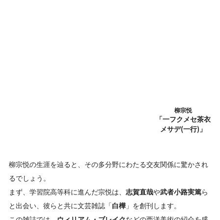
柳宗悦
「一フクメセ茶衣
メサデ(一行)」
柳宗悦の生涯を辿ると、その多分野にわたる交友関係に驚かされ
るでしょう。
まず、学習院高等科に進んだ宗悦は、
志賀直哉
や
武者小路実篤
ら
と出会い、彼らと共に文芸雑誌「
白樺
」を創刊します。
この雑誌では、
ウィリアム・ブレイク
などの西洋美術の紹介を盛