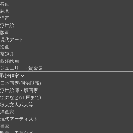
春画
武具
洋画
浮世絵
版画
現代アート
絵画
茶道具
西洋絵画
ジュエリー・貴金属
取扱作家
日本画家(明治以降)
浮世絵師・版画家
絵師など(江戸まで)
歌人文人武人等
洋画家
現代アーティスト
書家
陶芸・工芸など