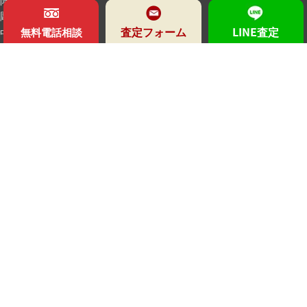
彫刻家
査定フォーム
LINE査定
中国諸作家
無料電話相談
海外作家
時代
所定鑑定人
特集
買取鑑定会
メディア
美術品豆知識
美術品買取日記
よくある質問
お客様の声
アクセス
会社案内
お問い合わせ
個人情報保護方針