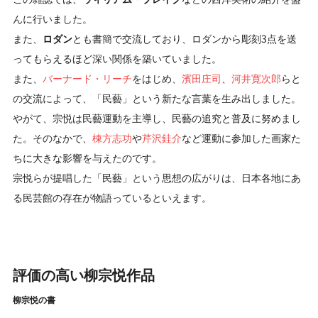
んに行いました。
また、
ロダン
とも書簡で交流しており、ロダンから彫刻3点を送
ってもらえるほど深い関係を築いていました。
また、
バーナード・リーチ
をはじめ、
濱田庄司
、
河井寛次郎
らと
の交流によって、「民藝」という新たな言葉を生み出しました。
やがて、宗悦は民藝運動を主導し、民藝の追究と普及に努めまし
た。そのなかで、
棟方志功
や
芹沢銈介
など運動に参加した画家た
ちに大きな影響を与えたのです。
宗悦らが提唱した「民藝」という思想の広がりは、日本各地にあ
る民芸館の存在が物語っているといえます。
評価の高い柳宗悦作品
柳宗悦の書