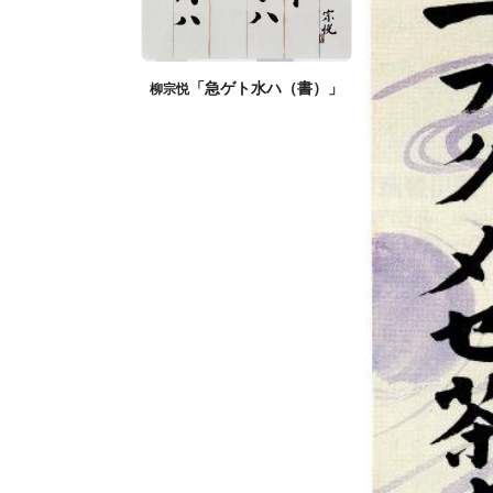
「急ゲト水ハ（書）」
柳宗悦