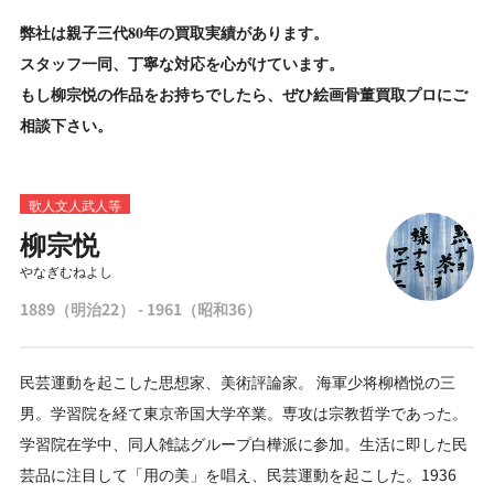
弊社は親子三代80年の買取実績があります。
スタッフ一同、丁寧な対応を心がけています。
もし柳宗悦の作品をお持ちでしたら、ぜひ絵画骨董買取プロにご
相談下さい。
歌人文人武人等
柳宗悦
やなぎむねよし
1889（明治22） - 1961（昭和36）
民芸運動を起こした思想家、美術評論家。 海軍少将柳楢悦の三
男。学習院を経て東京帝国大学卒業。専攻は宗教哲学であった。
学習院在学中、同人雑誌グループ白樺派に参加。生活に即した民
芸品に注目して「用の美」を唱え、民芸運動を起こした。1936