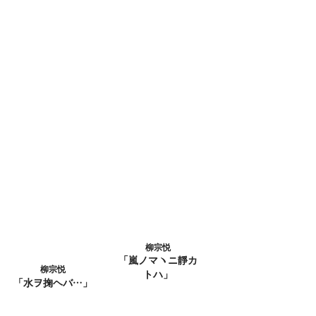
柳宗悦
「嵐ノマヽニ靜カ
柳宗悦
トハ」
「水ヲ掬ヘバ…」