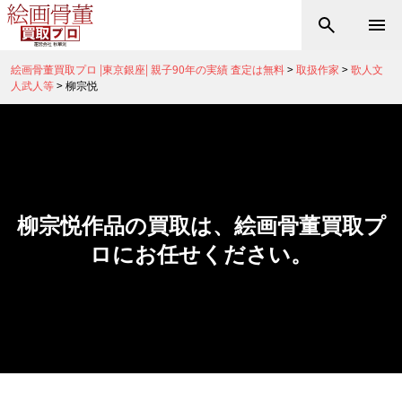
絵画骨董買取プロ |東京銀座| 親子90年の実績 査定は無料
>
取扱作家
>
歌人文
人武人等
>
柳宗悦
柳宗悦作品の買取は、絵画骨董買取プ
ロにお任せください。