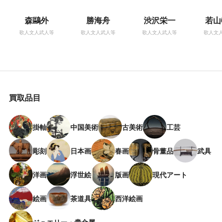
森鷗外
勝海舟
渋沢栄一
若山
歌人文人武人等
歌人文人武人等
歌人文人武人等
歌人文
買取品目
掛軸
中国美術
古美術
工芸
彫刻
日本画
春画
骨董品
武具
洋画
浮世絵
版画
現代アート
絵画
茶道具
西洋絵画