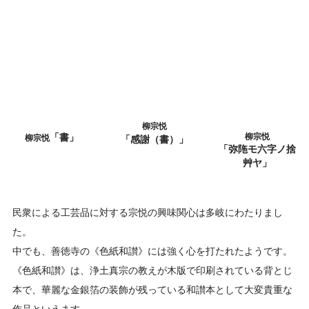
柳宗悦
柳宗悦
「書」
柳宗悦
「感謝（書）」
「弥陁モ六字ノ捨
艸ヤ」
民衆による工芸品に対する宗悦の興味関心は多岐にわたりまし
た。
中でも、善徳寺の《色紙和讃》には強く心を打たれたようです。
《色紙和讃》は、浄土真宗の教えが木版で印刷されている背とじ
本で、華麗な金銀箔の装飾が残っている和讃本として大変貴重な
作品といえます。