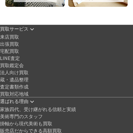
買取サービス
来店買取
出張買取
宅配買取
LINE査定
買取鑑定会
法人向け買取
蔵・遺品整理
査定書類作成
買取対応地域
選ばれる理由
家族四代、受け継がれる信頼と実績
美術専門のスタッフ
掛軸から現代美術も買取
販売店だからできる高額買取