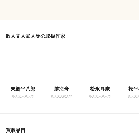
歌人文人武人等の取扱作家
東郷平八郎
勝海舟
松永耳庵
松平
歌人文人武人等
歌人文人武人等
歌人文人武人等
歌人文
買取品目