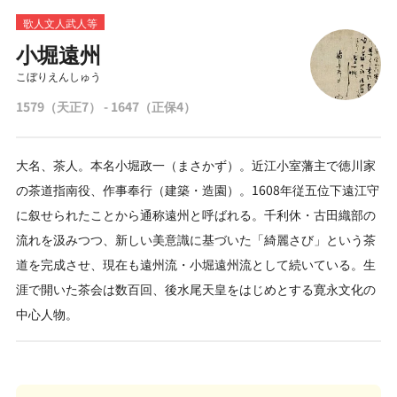
歌人文人武人等
小堀遠州
こぼりえんしゅう
1579（天正7） - 1647（正保4）
大名、茶人。本名小堀政一（まさかず）。近江小室藩主で徳川家
の茶道指南役、作事奉行（建築・造園）。1608年従五位下遠江守
に叙せられたことから通称遠州と呼ばれる。千利休・古田織部の
流れを汲みつつ、新しい美意識に基づいた「綺麗さび」という茶
道を完成させ、現在も遠州流・小堀遠州流として続いている。生
涯で開いた茶会は数百回、後水尾天皇をはじめとする寛永文化の
中心人物。