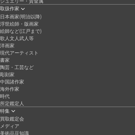
ジュエリー・貴金属
取扱作家
日本画家(明治以降)
浮世絵師・版画家
絵師など(江戸まで)
歌人文人武人等
洋画家
現代アーティスト
書家
陶芸・工芸など
彫刻家
中国諸作家
海外作家
時代
所定鑑定人
特集
買取鑑定会
メディア
美術品豆知識