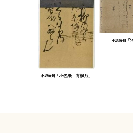
「
小堀遠州
「小色紙 青柳乃」
小堀遠州