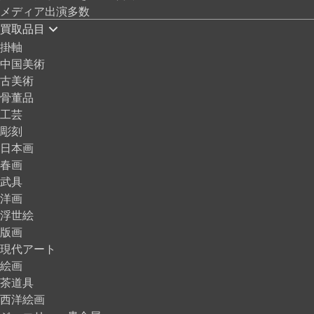
メディア出演多数
買取品目
掛軸
中国美術
古美術
骨董品
工芸
彫刻
日本画
春画
武具
洋画
浮世絵
版画
現代アート
絵画
茶道具
西洋絵画