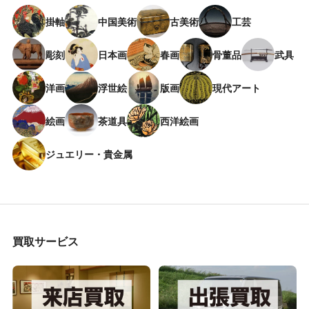
掛軸
中国美術
古美術
工芸
彫刻
日本画
春画
骨董品
武具
洋画
浮世絵
版画
現代アート
絵画
茶道具
西洋絵画
ジュエリー・貴金属
買取サービス