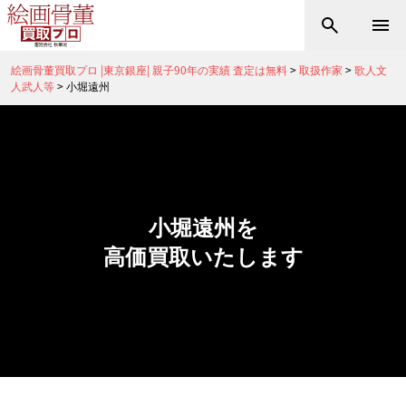
絵画骨董買取プロ |東京銀座| 親子90年の実績 査定は無料
>
取扱作家
>
歌人文
人武人等
>
小堀遠州
小堀遠州を
高価買取いたします