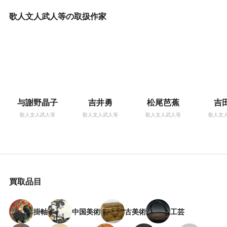
歌人文人武人等の取扱作家
与謝野晶子
吉井勇
松尾芭蕉
吉
歌人文人武人等
歌人文人武人等
歌人文人武人等
歌人文
買取品目
掛軸
中国美術
古美術
工芸