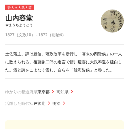
歌人文人武人等
山内容堂
やまうちようどう
1827（文政10） - 1872（明治4）
土佐藩主。諱は豊信。藩政改革を断行し「幕末の四賢侯」の一人
に数えられる。後藤象二郎の進言で徳川慶喜に大政奉還を建白し
た。酒と詩をこよなく愛し、自らを「鯨海酔候」と称した。
ゆかりの都道府県
東京都
高知県
活躍した時代
江戸後期
明治