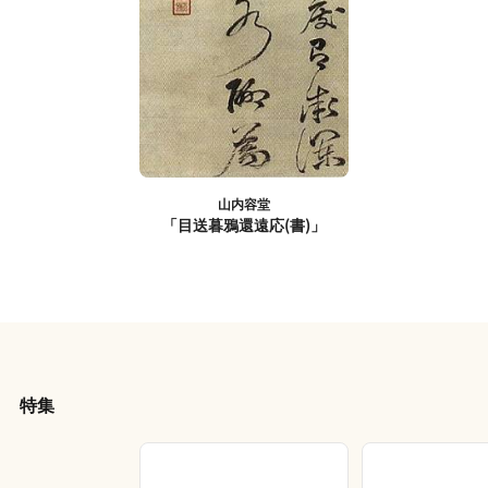
山内容堂
「目送暮鴉還遠応(書)」
特集