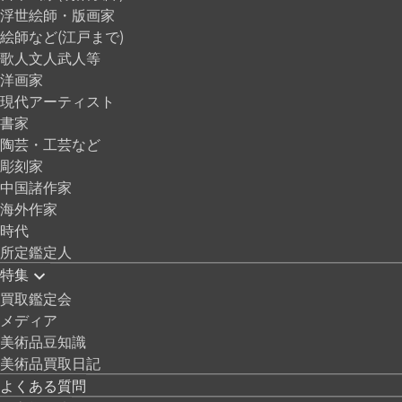
浮世絵師・版画家
絵師など(江戸まで)
歌人文人武人等
洋画家
現代アーティスト
書家
陶芸・工芸など
彫刻家
中国諸作家
海外作家
時代
所定鑑定人
特集
買取鑑定会
メディア
美術品豆知識
美術品買取日記
よくある質問