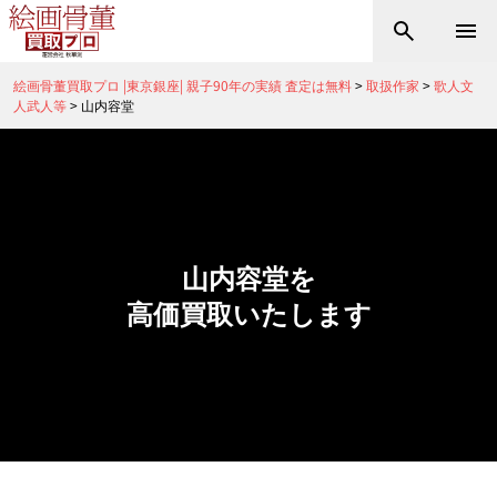
絵画骨董買取プロ |東京銀座| 親子90年の実績 査定は無料
>
取扱作家
>
歌人文
人武人等
>
山内容堂
山内容堂を
高価買取いたします