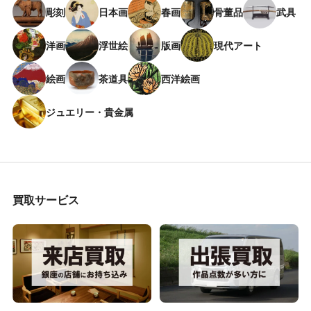
彫刻
日本画
春画
骨董品
武具
洋画
浮世絵
版画
現代アート
絵画
茶道具
西洋絵画
ジュエリー・貴金属
買取サービス