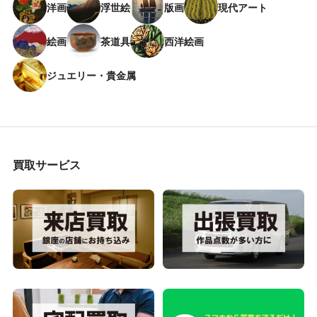
洋画
浮世絵
版画
現代アート
絵画
茶道具
西洋絵画
ジュエリー・貴金属
買取サービス