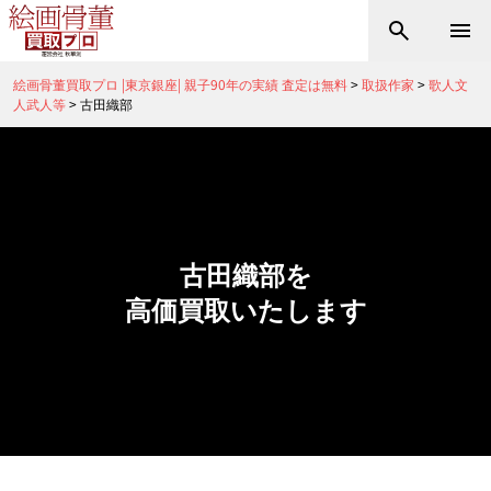
絵画骨董買取プロ |東京銀座| 親子90年の実績 査定は無料
>
取扱作家
>
歌人文
人武人等
>
古田織部
古田織部を
高価買取いたします