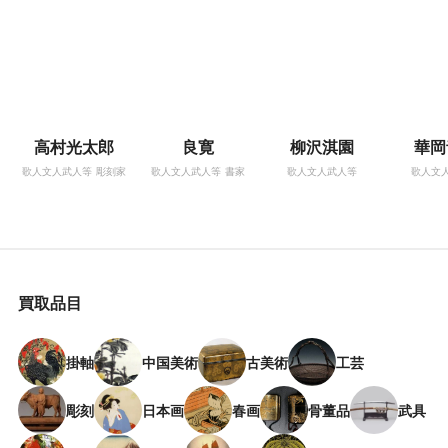
高村光太郎
良寛
柳沢淇園
華岡
歌人文人武人等
彫刻家
歌人文人武人等
書家
歌人文人武人等
歌人文
買取品目
掛軸
中国美術
古美術
工芸
彫刻
日本画
春画
骨董品
武具