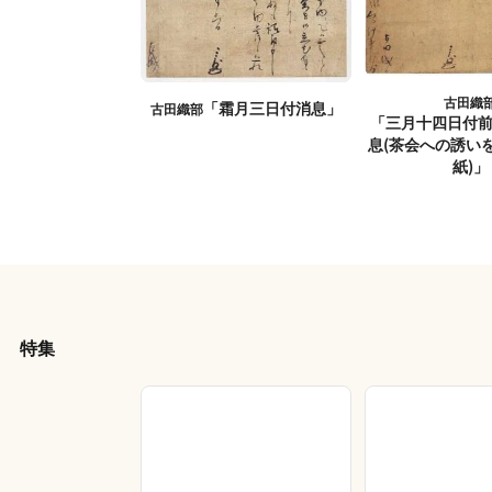
古田織
「霜月三日付消息」
古田織部
「三月十四日付
息(茶会への誘い
紙)」
特集