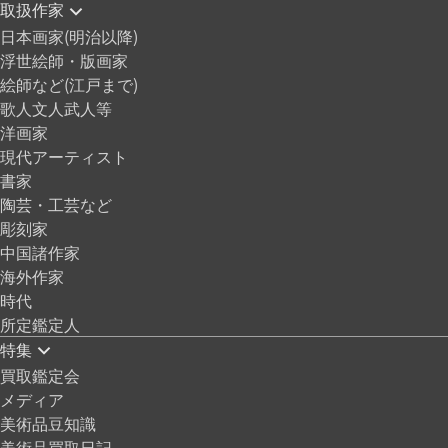
取扱作家
日本画家(明治以降)
浮世絵師・版画家
絵師など(江戸まで)
歌人文人武人等
洋画家
現代アーティスト
書家
陶芸・工芸など
彫刻家
中国諸作家
海外作家
時代
所定鑑定人
特集
買取鑑定会
メディア
美術品豆知識
美術品買取日記