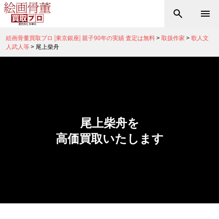
絵画骨董買取プロ |東京銀座| 親子90年の実績 査定は無料
>
取扱作家
>
歌人文
人武人等
>
尾上柴舟
尾上柴舟を
高価買取いたします