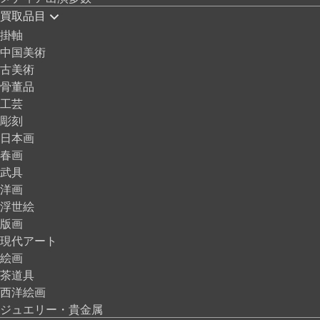
買取品目
掛軸
中国美術
古美術
骨董品
工芸
彫刻
日本画
春画
武具
洋画
浮世絵
版画
現代アート
絵画
茶道具
西洋絵画
ジュエリー・貴金属