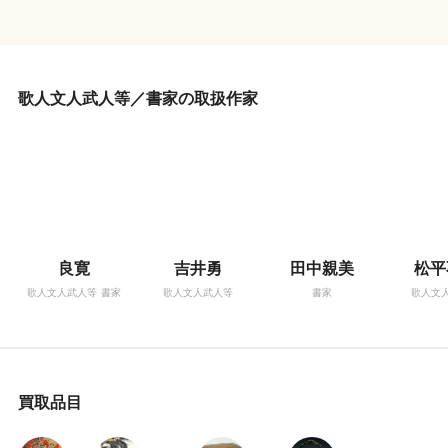
歌人文人武人等／書家の取扱作家
良寛
吉井勇
田中親美
松平
歌人文人武人等
書家
歌人文人武人等
書家
歌人文
買取品目