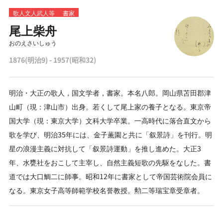
歌人文人武人等
書家
尾上柴舟
おのえさいしゅう
1876(明治9) - 1957(昭和32)
明治・大正の歌人，国文学者，書家。本名八郎。岡山県苫田郡津
山町（現：津山市）出身。若くして尾上家の養子となる。東京帝
国大学（現：東京大学）文科大学卒業。一高時代に落合直文から
歌を学び、明治35年には、金子薫園と共に「叙景詩」を刊行。明
星の浪漫主義に対抗して「叙景詩運動」を推し進めた。大正3
年、水甕社をおこして主宰し、自然主義短歌の先駆をなした。書
道では大口鯛二に師事。昭和12年に書家として帝国芸術院会員に
なる。東京女子高等師範学校名誉教授。勲二等瑞宝章受章者。