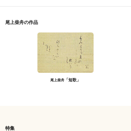
尾上柴舟の作品
「短歌」
尾上柴舟
特集