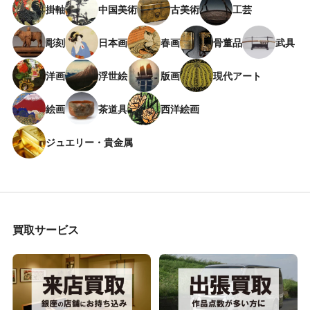
掛軸
中国美術
古美術
工芸
彫刻
日本画
春画
骨董品
武具
洋画
浮世絵
版画
現代アート
絵画
茶道具
西洋絵画
ジュエリー・貴金属
買取サービス