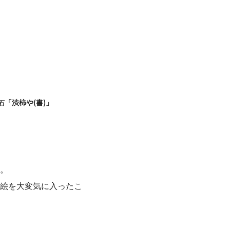
「渋柿や(書)」
石
。
絵を大変気に入ったこ