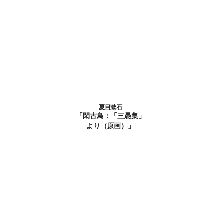
夏目漱石
「閑古鳥：「三愚集」
より（原画）」