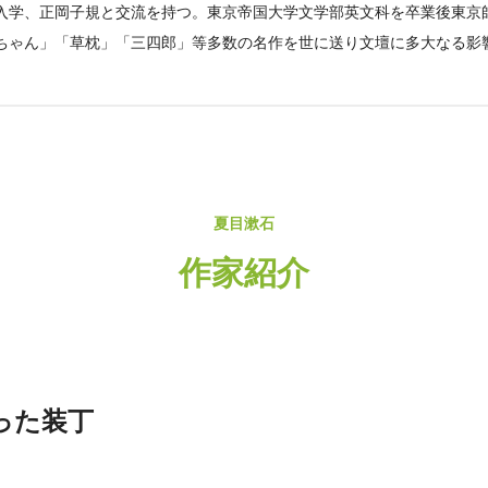
入学、正岡子規と交流を持つ。東京帝国大学文学部英文科を卒業後東京
ちゃん」「草枕」「三四郎」等多数の名作を世に送り文壇に多大なる影
。
夏目漱石
作家紹介
った装丁