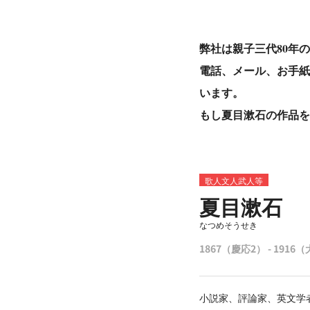
弊社は親子三代80年
電話、メール、お手紙
います。
もし夏目漱石の作品を
歌人文人武人等
夏目漱石
なつめそうせき
1867（慶応2） - 1916
小説家、評論家、英文学