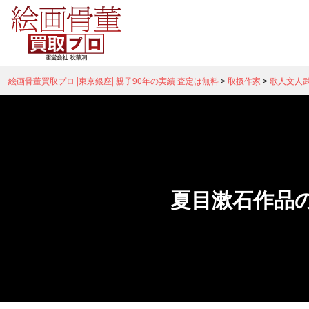
絵画骨董買取プロ |東京銀座| 親子90年の実績 査定は無料
>
取扱作家
>
歌人文人
夏目漱石作品