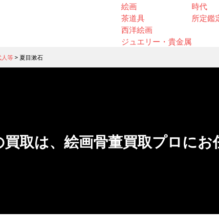
絵画
時代
茶道具
所定鑑
西洋絵画
ジュエリー・貴金属
武人等
>
夏目漱石
の買取は、絵画骨董買取プロにお