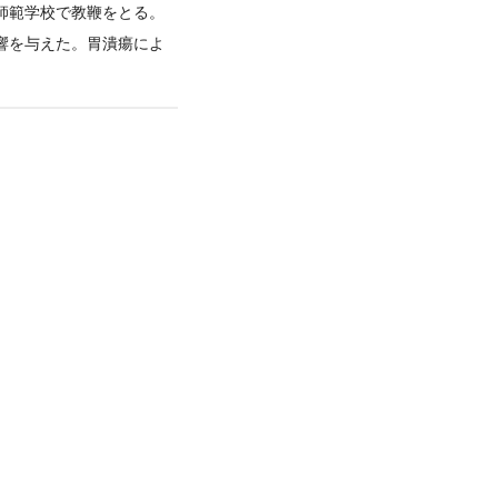
師範学校で教鞭をとる。
響を与えた。胃潰瘍によ